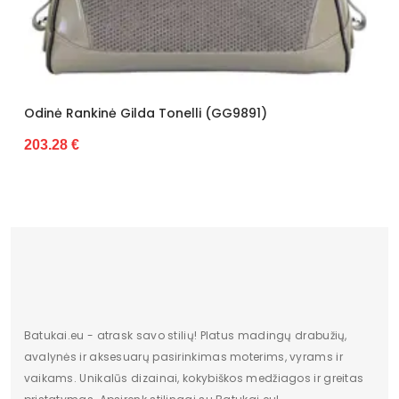
(GG9891)
Odinė Rankinė Gilda Tonelli (GG
208.36 €
Batukai.eu - atrask savo stilių! Platus madingų drabužių,
avalynės ir aksesuarų pasirinkimas moterims, vyrams ir
vaikams. Unikalūs dizainai, kokybiškos medžiagos ir greitas