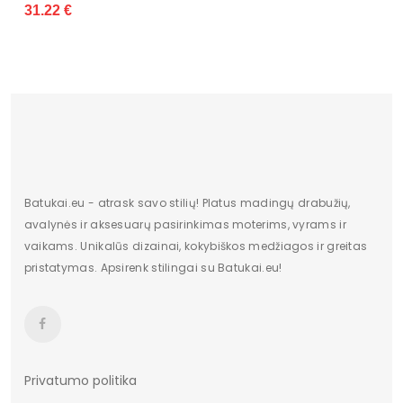
31.22 €
Batukai.eu - atrask savo stilių! Platus madingų drabužių,
avalynės ir aksesuarų pasirinkimas moterims, vyrams ir
vaikams. Unikalūs dizainai, kokybiškos medžiagos ir greitas
pristatymas. Apsirenk stilingai su Batukai.eu!
Privatumo politika