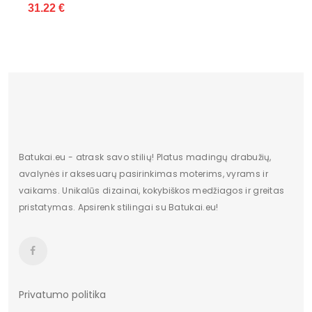
31.22 €
Batukai.eu - atrask savo stilių! Platus madingų drabužių,
avalynės ir aksesuarų pasirinkimas moterims, vyrams ir
vaikams. Unikalūs dizainai, kokybiškos medžiagos ir greitas
pristatymas. Apsirenk stilingai su Batukai.eu!
Privatumo politika