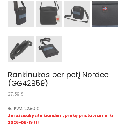
Rankinukas per petį Nordee
(GG42959)
27.59 €
Be PVM: 22.80 €
Jei užsisakysite šiandien, prekę pristatysime iki
2026-08-19 !!!