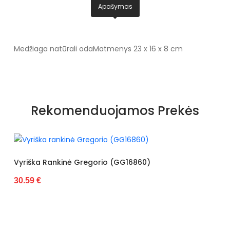
Apašymas
Medžiaga natūrali oda
Matmenys 23 x 16 x 8 cm
Rekomenduojamos Prekės
a Rankinė Gregorio (GG16860)
€