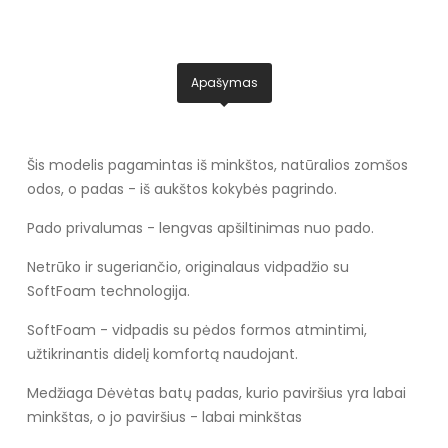
Apašymas
Šis modelis pagamintas iš minkštos, natūralios zomšos
odos, o padas - iš aukštos kokybės pagrindo.
Pado privalumas - lengvas apšiltinimas nuo pado.
Netrūko ir sugeriančio, originalaus vidpadžio su
SoftFoam technologija.
SoftFoam - vidpadis su pėdos formos atmintimi,
užtikrinantis didelį komfortą naudojant.
Medžiaga Dėvėtas batų padas, kurio paviršius yra labai
minkštas, o jo paviršius - labai minkštas