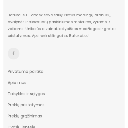
Batukai.eu - atrask savo stilių! Platus madingų drabužių,
avalynės ir aksesuarų pasirinkimas moterims, vyrams ir
vaikams. Unikalūs dizainai, kokybiškos medžiagos ir greitas
pristatymas. Apsirenk stilingai su Batukai.eu!
Privatumo politika
Apie mus
Taisyklės ir sąlygos
Prekių pristatymas
Prekių grąžinimas
Dydžių lentelė