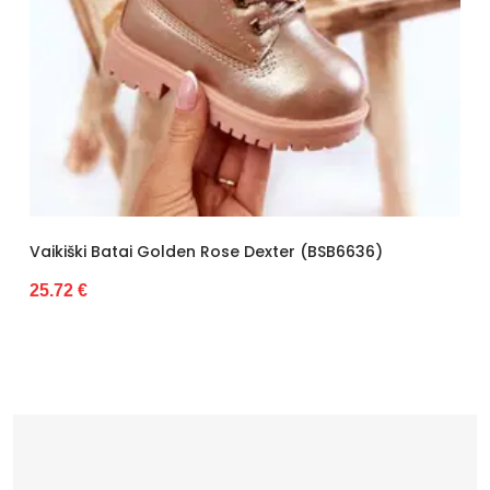
en Rose Dexter (BSB6636)
Šilti Vaikiški Batai (BSB
19.59 €