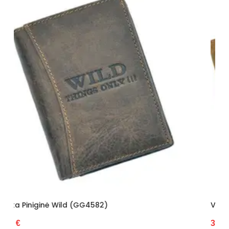
Vyriška Piniginė Wild (GG4583)
31.22 €