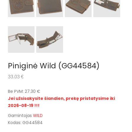
Piniginė Wild (GG44584)
33.03 €
Be PVM: 27.30 €
Jei užsisakysite šiandien, prekę pristatysime iki
2026-08-19 !!!
Gamintojas
WILD
Kodas: GG44584