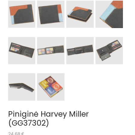
Piniginė Harvey Miller
(GG37302)
24.68 €