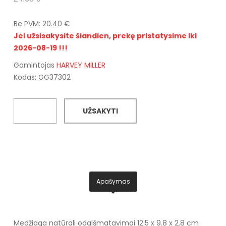
Be PVM: 20.40 €
Jei užsisakysite šiandien, prekę pristatysime iki
2026-08-19 !!!
Gamintojas
HARVEY MILLER
Kodas: GG37302
UŽSAKYTI
Apašymas
Medžiaga natūrali oda
Išmatavimai 12.5 x 9.8 x 2.8 cm