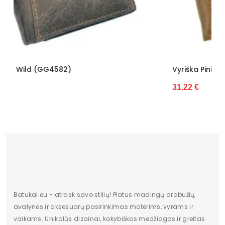
Vyriška Piniginė Wild (GG4583)
31.22 €
Batukai.eu - atrask savo stilių! Platus madingų drabužių,
avalynės ir aksesuarų pasirinkimas moterims, vyrams ir
vaikams. Unikalūs dizainai, kokybiškos medžiagos ir greitas