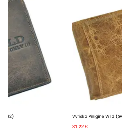
Vyriška Piniginė Wild (GG4583)
31.22 €