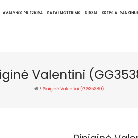
AVALYNĖS PRIEŽIŪRA
BATAI MOTERIMS
DIRŽAI
KREPŠIAI RANKINUK
niginė Valentini (GG353
/
Piniginė Valentini (GG35380)