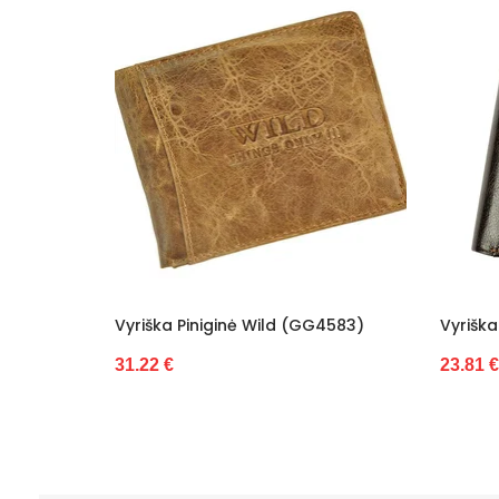
4582)
Vyriška Piniginė Wild (GG4583)
Vyriška
31.22 €
23.81 €