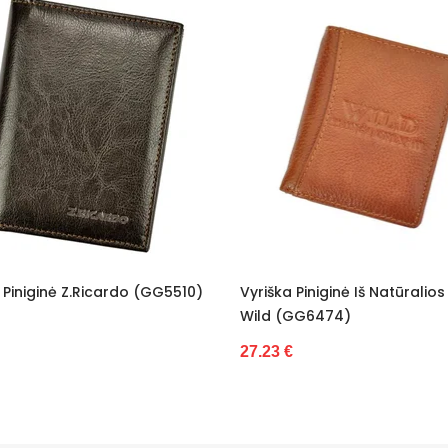
 Piniginė Z.Ricardo (GG5510)
Vyriška Piniginė Iš Natūralio
Wild (GG6474)
27.23 €