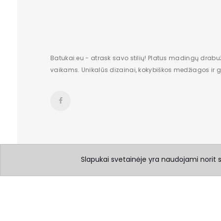
Batukai.eu - atrask savo stilių! Platus madingų drabu
vaikams. Unikalūs dizainai, kokybiškos medžiagos ir gr
Slapukai svetainėje yra naudojami norit su