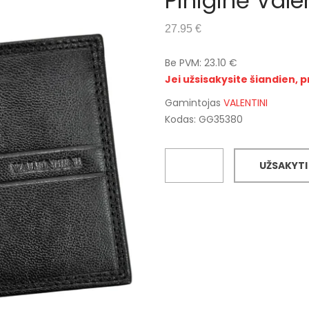
Piniginė Vale
27.95 €
Be PVM: 23.10 €
Jei užsisakysite šiandien, p
Gamintojas
VALENTINI
Kodas: GG35380
UŽSAKYTI