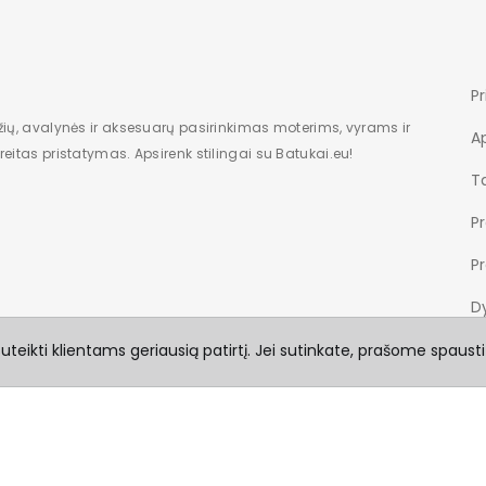
Pr
žių, avalynės ir aksesuarų pasirinkimas moterims, vyrams ir
A
eitas pristatymas. Apsirenk stilingai su Batukai.eu!
Ta
P
P
Dy
teikti klientams geriausią patirtį. Jei sutinkate, prašome spausti