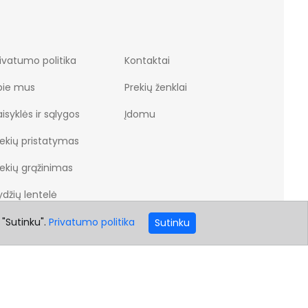
ivatumo politika
Kontaktai
pie mus
Prekių ženklai
isyklės ir sąlygos
Įdomu
rekių pristatymas
rekių grąžinimas
džių lentelė
 "Sutinku".
Privatumo politika
Sutinku