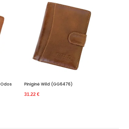
s Odos
Piniginė Wild (GG6476)
Odinė Pin
31.22 €
31.22 €