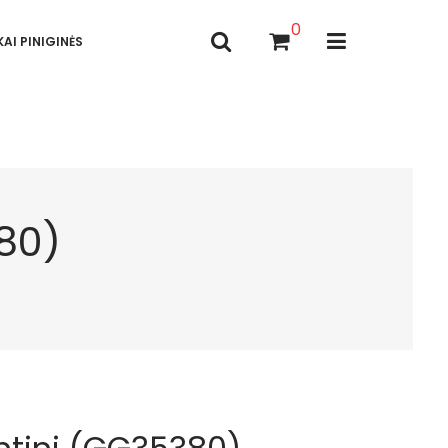
0
AI PINIGINĖS
80)