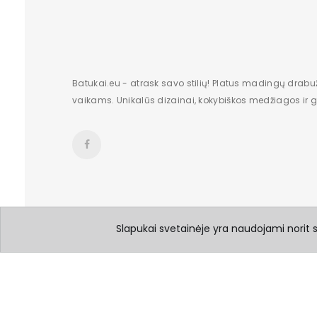
Batukai.eu - atrask savo stilių! Platus madingų drabu
vaikams. Unikalūs dizainai, kokybiškos medžiagos ir gr
Slapukai svetainėje yra naudojami norit su