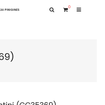
0
AI PINIGINĖS
69)