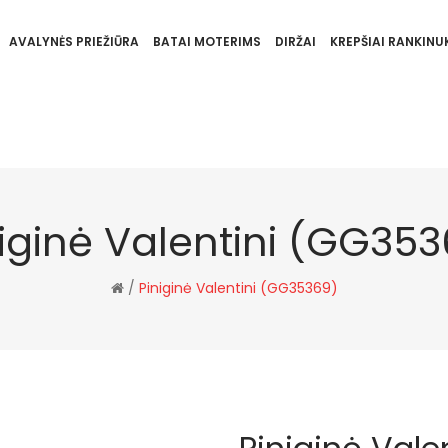
AVALYNĖS PRIEŽIŪRA
BATAI MOTERIMS
DIRŽAI
KREPŠIAI RANKINUK
niginė Valentini (GG353
/
Piniginė Valentini (GG35369)