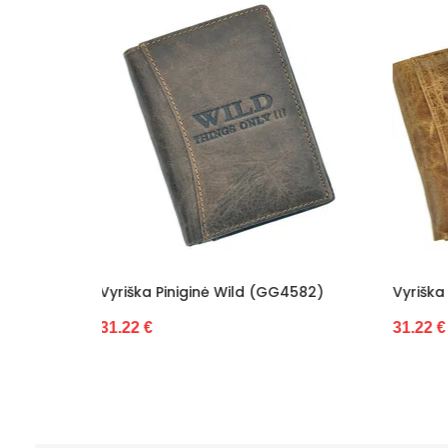
GG4582)
Vyriška Piniginė Wild (GG4583)
Vyri
31.22 €
23.8