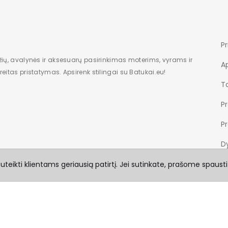
Pr
žių, avalynės ir aksesuarų pasirinkimas moterims, vyrams ir
A
eitas pristatymas. Apsirenk stilingai su Batukai.eu!
Ta
P
P
Dy
teikti klientams geriausią patirtį. Jei sutinkate, prašome spausti