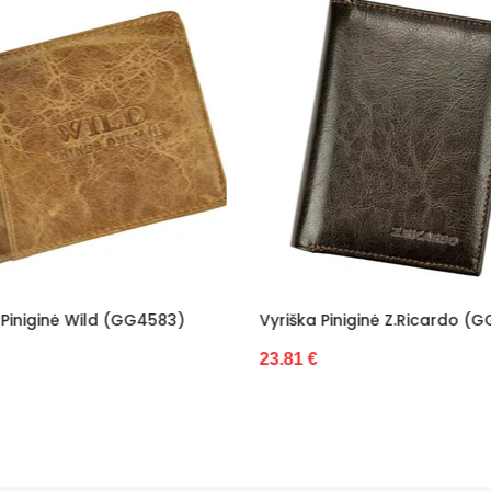
ška Piniginė Z.Ricardo (GG5510)
Vyriška Piniginė Iš Natūra
Wild (GG6474)
1 €
27.23 €