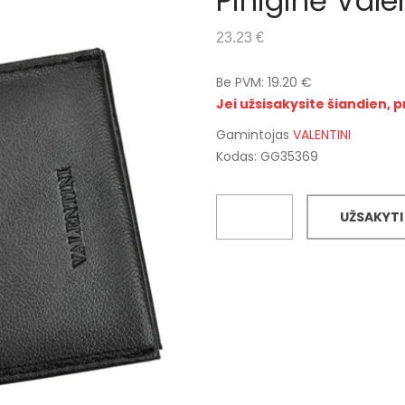
Piniginė Vale
23.23 €
Be PVM: 19.20 €
Jei užsisakysite šiandien, p
Gamintojas
VALENTINI
Kodas: GG35369
UŽSAKYTI