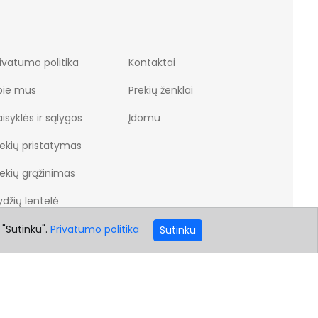
ivatumo politika
Kontaktai
pie mus
Prekių ženklai
isyklės ir sąlygos
Įdomu
rekių pristatymas
rekių grąžinimas
džių lentelė
 "Sutinku".
Privatumo politika
Sutinku