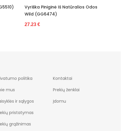
ralios Odos
Piniginė Wild (GG6476)
Odin
31.22 €
31.2
ivatumo politika
Kontaktai
pie mus
Prekių ženklai
isyklės ir sąlygos
Įdomu
rekių pristatymas
rekių grąžinimas