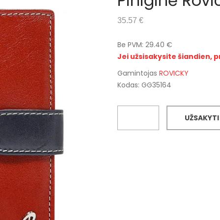
Piniginė Rov
35.57 €
Be PVM: 29.40 €
Jei užsisakysite šiandien, p
Gamintojas
ROVICKY
Kodas: GG35164
UŽSAKYTI