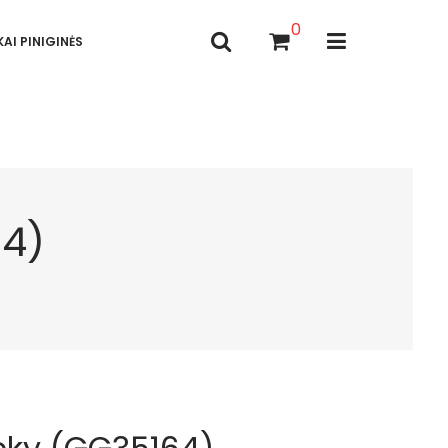
0
AI PINIGINĖS
64)