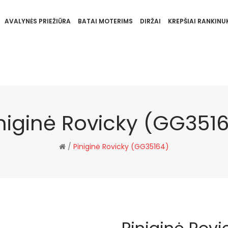
AVALYNĖS PRIEŽIŪRA
BATAI MOTERIMS
DIRŽAI
KREPŠIAI RANKINUK
niginė Rovicky (GG351
/
Piniginė Rovicky (GG35164)