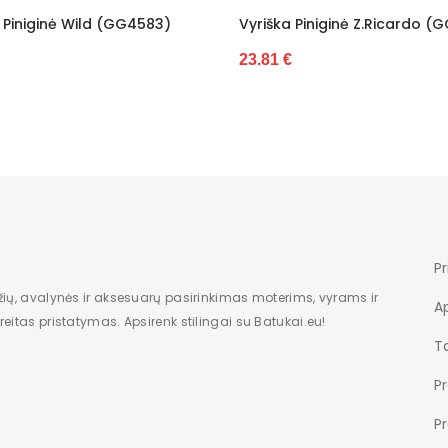
riška Piniginė Z.Ricardo (GG5510)
Vyriška Piniginė Iš Natū
Wild (GG6474)
.81 €
27.23 €
Pr
žių, avalynės ir aksesuarų pasirinkimas moterims, vyrams ir
A
eitas pristatymas. Apsirenk stilingai su Batukai.eu!
Ta
P
P