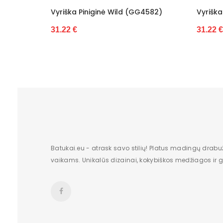
d (GG4582)
Vyriška Piniginė Wild (GG4583)
Vy
31.22 €
23
Batukai.eu - atrask savo stilių! Platus madingų drabu
vaikams. Unikalūs dizainai, kokybiškos medžiagos ir gr