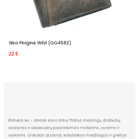
Vyriška Piniginė Wild (GG4583)
31.22 €
Batukai.eu - atrask savo stilių! Platus madingų drabužių,
avalynės ir aksesuarų pasirinkimas moterims, vyrams ir
vaikams. Unikalūs dizainai, kokybiškos medžiagos ir greitas