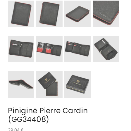
Piniginė Pierre Cardin
(GG34408)
29.04 €