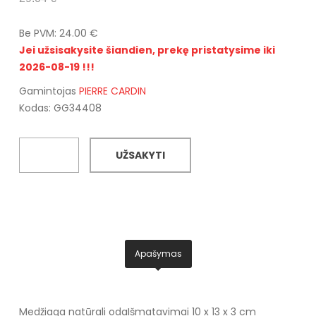
Be PVM: 24.00 €
Jei užsisakysite šiandien, prekę pristatysime iki
2026-08-19 !!!
Gamintojas
PIERRE CARDIN
Kodas: GG34408
UŽSAKYTI
Apašymas
Medžiaga natūrali oda
Išmatavimai 10 x 13 x 3 cm