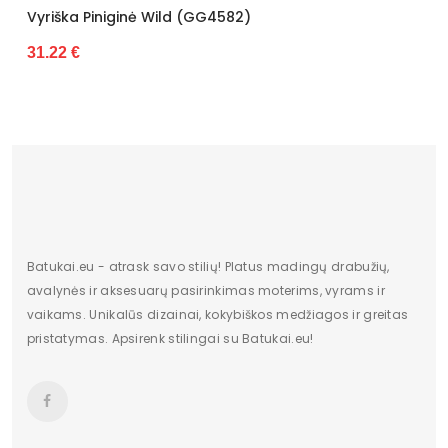
 (GG4582)
Vyriška Piniginė Wild (G
31.22 €
Batukai.eu - atrask savo stilių! Platus madingų drabužių,
avalynės ir aksesuarų pasirinkimas moterims, vyrams ir
vaikams. Unikalūs dizainai, kokybiškos medžiagos ir greitas
pristatymas. Apsirenk stilingai su Batukai.eu!