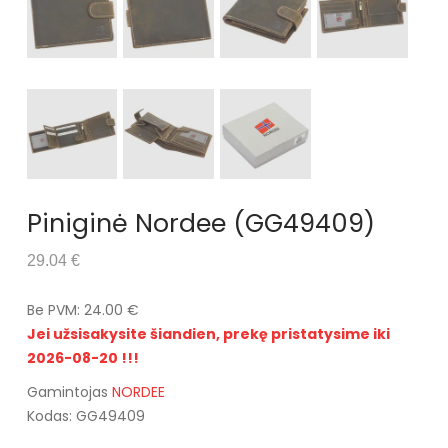
Piniginė Nordee (GG49409)
29.04 €
Be PVM: 24.00 €
Jei užsisakysite šiandien, prekę pristatysime iki
2026-08-20 !!!
Gamintojas
NORDEE
Kodas: GG49409