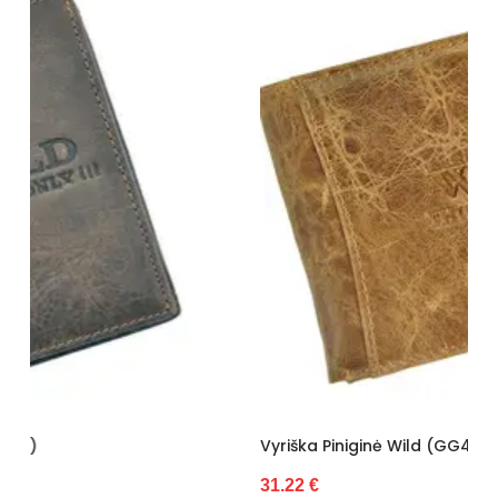
Vyriška Piniginė Wild (GG4583)
31.22 €