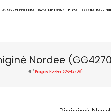
AVALYNĖS PRIEŽIŪRA
BATAI MOTERIMS
DIRŽAI
KREPŠIAI RANKINUK
niginė Nordee (GG427
/
Piniginė Nordee (GG42709)