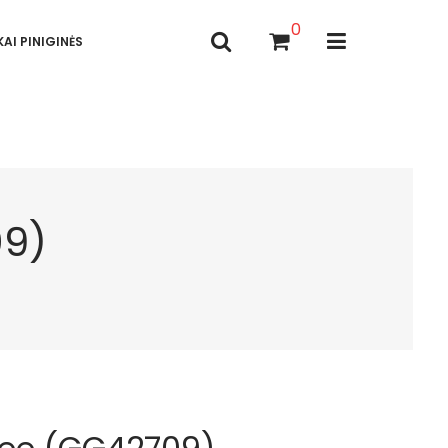
0
AI PINIGINĖS
09)