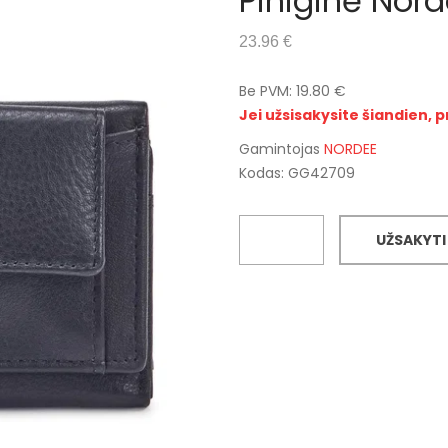
Piniginė Nor
23.96 €
Be PVM: 19.80 €
Jei užsisakysite šiandien, p
Gamintojas
NORDEE
Kodas: GG42709
UŽSAKYTI