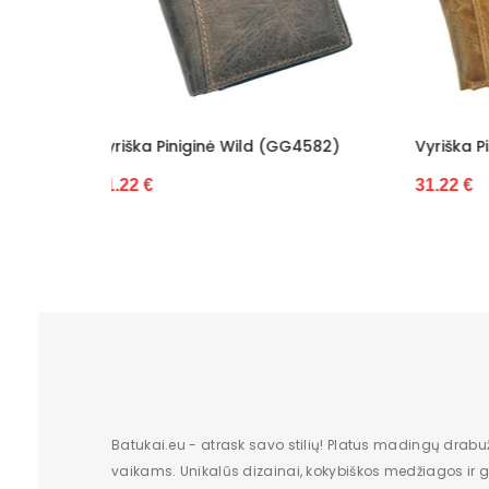
(GG4582)
Vyriška Piniginė Wild (GG4583)
Vyri
31.22 €
23.8
Batukai.eu - atrask savo stilių! Platus madingų drabu
vaikams. Unikalūs dizainai, kokybiškos medžiagos ir gr