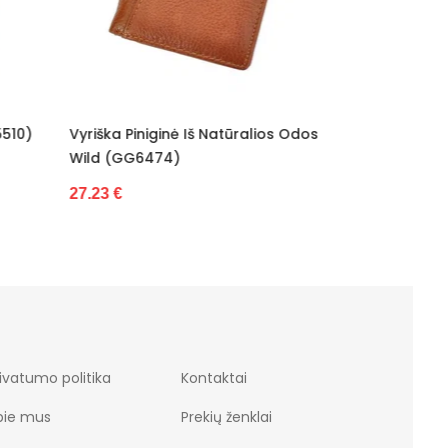
lios Odos
Piniginė Wild (GG6476)
Odinė 
31.22 €
31.22 
ivatumo politika
Kontaktai
pie mus
Prekių ženklai