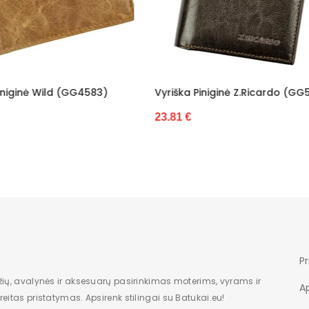
ška Piniginė Z.Ricardo (GG5510)
Vyriška Piniginė Iš Natūra
Wild (GG6474)
1 €
27.23 €
Pr
žių, avalynės ir aksesuarų pasirinkimas moterims, vyrams ir
A
eitas pristatymas. Apsirenk stilingai su Batukai.eu!