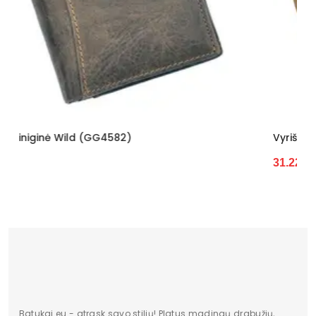
Vyriška Piniginė Wild (GG4583)
31.22 €
Batukai.eu - atrask savo stilių! Platus madingų drabužių,