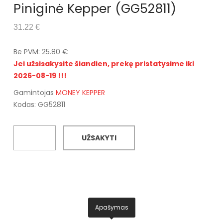
Piniginė Kepper (GG52811)
31.22 €
Be PVM: 25.80 €
Jei užsisakysite šiandien, prekę pristatysime iki
2026-08-19 !!!
Gamintojas
MONEY KEPPER
Kodas: GG52811
UŽSAKYTI
Apašymas