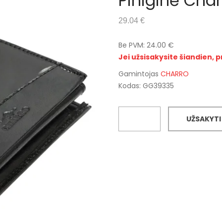
Piniginė Cha
29.04 €
Be PVM: 24.00 €
Jei užsisakysite šiandien, p
Gamintojas
CHARRO
Kodas: GG39335
UŽSAKYTI