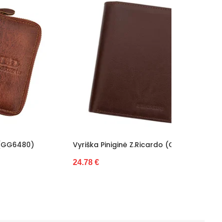
)
Vyriška Piniginė Z.Ricardo (GG7147)
Piniginė 
24.78 €
27.23 €