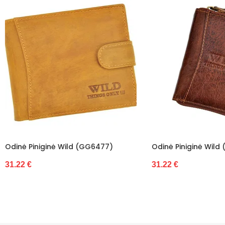
Piniginė Wild (GG6477)
Odinė Piniginė Wild (GG6480
31.22 €