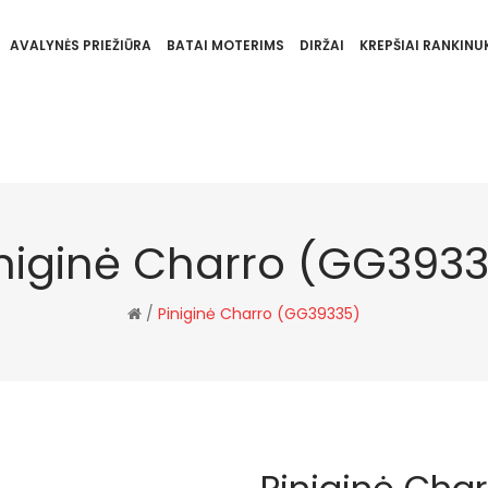
AVALYNĖS PRIEŽIŪRA
BATAI MOTERIMS
DIRŽAI
KREPŠIAI RANKINUK
niginė Charro (GG393
/
Piniginė Charro (GG39335)