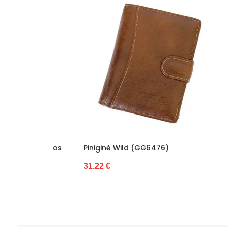
lios Odos
Piniginė Wild (GG6476)
Odinė 
31.22 €
31.22 €