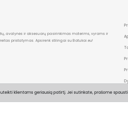
Pr
žių, avalynės ir aksesuarų pasirinkimas moterims, vyrams ir
A
eitas pristatymas. Apsirenk stilingai su Batukai.eu!
Ta
P
P
Dy
teikti klientams geriausią patirtį. Jei sutinkate, prašome spausti