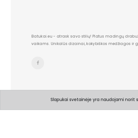
Batukai.eu - atrask savo stilių! Platus madingų drabu
vaikams. Unikalūs dizainai, kokybiškos medžiagos ir gr
Slapukai svetainėje yra naudojami norit su