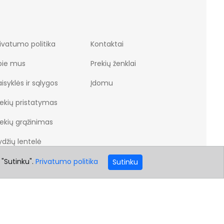
ivatumo politika
Kontaktai
pie mus
Prekių ženklai
isyklės ir sąlygos
Įdomu
rekių pristatymas
rekių grąžinimas
džių lentelė
 "Sutinku".
Privatumo politika
Sutinku