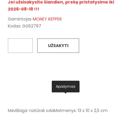
Jei užsisakysite šiandien, prekę pristatysime iki
2026-08-19 !!!
Gamintojas
MONEY KEPPER
Kodas: GG52797
UŽSAKYTI
Apašymas
Medžiaga: natūrali oda
Matmenys: 13 x 10 x 2,5 cm