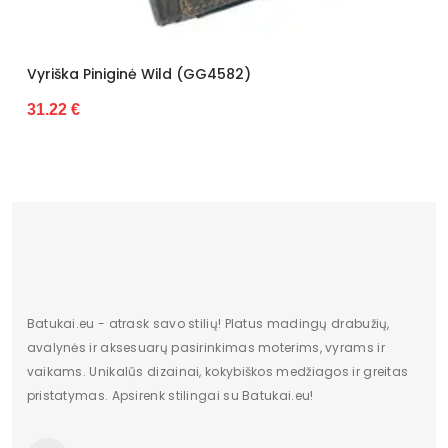
 (GG4582)
Vyriška Piniginė Wild (G
31.22 €
Batukai.eu - atrask savo stilių! Platus madingų drabužių,
avalynės ir aksesuarų pasirinkimas moterims, vyrams ir
vaikams. Unikalūs dizainai, kokybiškos medžiagos ir greitas
pristatymas. Apsirenk stilingai su Batukai.eu!