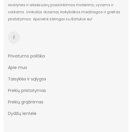
Dydžiai
36-41
avalynės ir aksesuarų pasirinkimas moterims, vyrams ir
vaikams. Unikalūs dizainai, kokybiškos medžiagos ir greitas
Vertimai
cze
pristatymas. Apsirenk stilingai su Batukai.eu!
Privatumo politika
Apie mus
Taisyklės ir sąlygos
Prekių pristatymas
Prekių grąžinimas
Dydžių lentelė