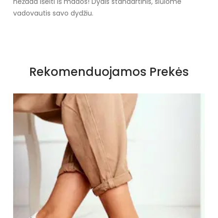
nežada išeiti iš mados! Dydis standartinis, siūlome
vadovautis savo dydžiu.
Specifikacija
Papildomos funkcijos
lankas
Rekomenduojamos Prekės
Kolekcija
Visiems sezonams
Spalva
Žalias
Pado spalva
Pilka
Modelis
LT8909
pado medžiaga
Guma
Vidpadžio medžiaga
guma
Išorinė medžiaga
Plastmasinis