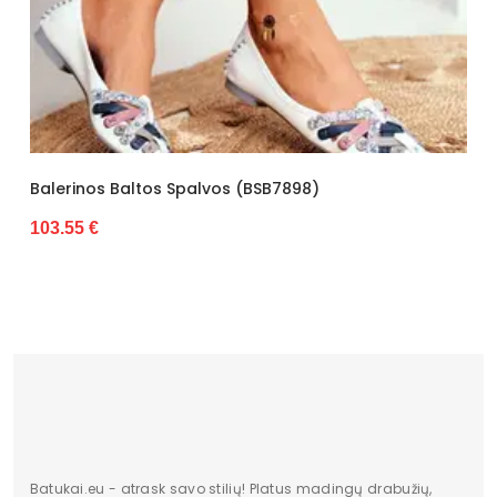
Bato priekis
Nėra
Dydis
Standartinis
Pašiltinimas
Nėra
Originali gamintojo pakuotė
Dėžė
Lytis
Moterims
Baltos Spalvos (BSB7898)
Balerinos Juod
Patogumui Kas
Būklė
Nauja
28.87 €
Aukštis
Žemas
Batų aukštis
6,5
Kulno/platformos aukštis
1,5
Dominuojantis raštas
Be rašto
Užsegimas
Įsispiriami
Batukai.eu - atrask savo stilių! Platus madingų drabužių,