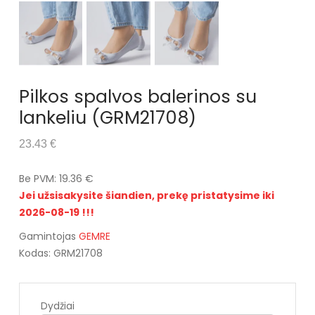
Pilkos spalvos balerinos su
lankeliu (GRM21708)
23.43 €
Be PVM: 19.36 €
Jei užsisakysite šiandien, prekę pristatysime iki
2026-08-19 !!!
Gamintojas
GEMRE
Kodas: GRM21708
Dydžiai