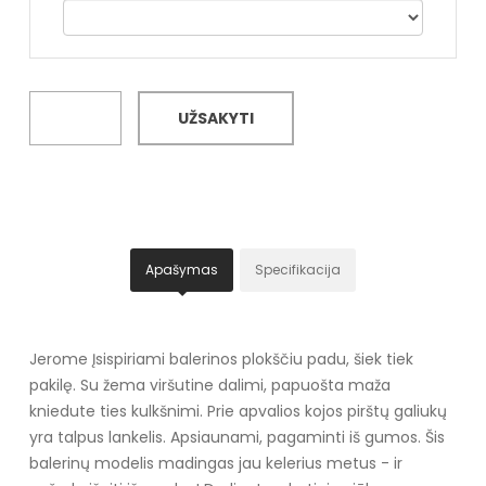
UŽSAKYTI
Apašymas
Specifikacija
Jerome Įsispiriami balerinos plokščiu padu, šiek tiek
pakilę. Su žema viršutine dalimi, papuošta maža
kniedute ties kulkšnimi. Prie apvalios kojos pirštų galiukų
yra talpus lankelis. Apsiaunami, pagaminti iš gumos. Šis
balerinų modelis madingas jau kelerius metus - ir