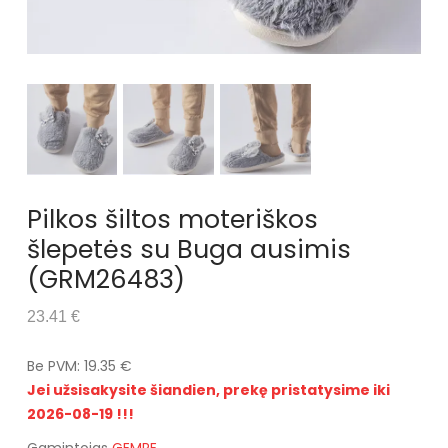
Pilkos šiltos moteriškos
šlepetės su Buga ausimis
(GRM26483)
23.41 €
Be PVM: 19.35 €
Jei užsisakysite šiandien, prekę pristatysime iki
2026-08-19 !!!
Gamintojas
GEMRE