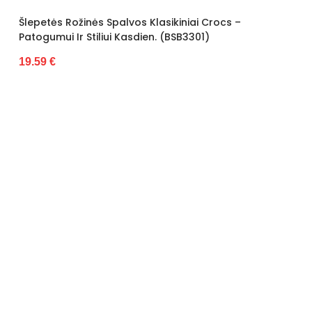
Pado spalva
Baltas
lasikiniai Crocs –
Modelis
025-01
n. (BSB3301)
pado medžiaga
Guma
išorinė medžiaga
Audinys
Gamintojo spalvos pavadinimas
Pilka
Bato priekis
Atviras
Dydis
Standartinis
Pašiltinimas
Taip
Originali gamintojo pakuotė
Dėžė
Lytis
moteriška
Šlepetės Juodos Ventiliuojamo
Shoes (BSB3303)
Būklė
Nauja
20.12 €