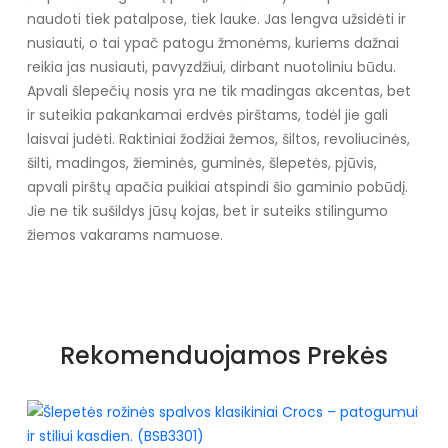
naudoti tiek patalpose, tiek lauke. Jas lengva užsidėti ir
nusiauti, o tai ypač patogu žmonėms, kuriems dažnai
reikia jas nusiauti, pavyzdžiui, dirbant nuotoliniu būdu.
Apvali šlepečių nosis yra ne tik madingas akcentas, bet
ir suteikia pakankamai erdvės pirštams, todėl jie gali
laisvai judėti. Raktiniai žodžiai žemos, šiltos, revoliucinės,
šilti, madingos, žieminės, guminės, šlepetės, pjūvis,
apvali pirštų apačia puikiai atspindi šio gaminio pobūdį.
Jie ne tik sušildys jūsų kojas, bet ir suteiks stilingumo
žiemos vakarams namuose.
Specifikacija
Papildomos funkcijos
Nėra
Rekomenduojamos Prekės
Kolekcija
Ruduo - Žiema
Spalva
Pilka