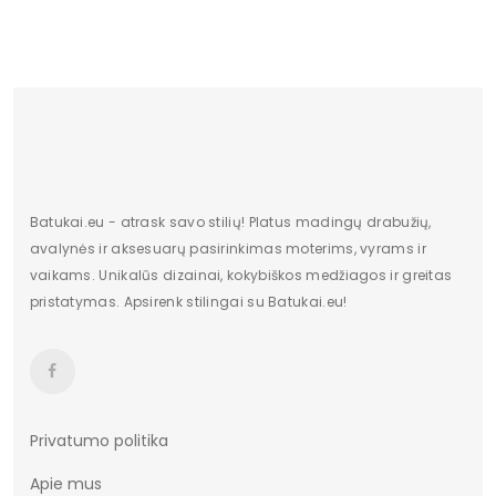
Aukštis
Žemas
Kulno/platformos aukštis
2
Dominuojantis raštas
Be rašto
Užsegimas
Įsispiriami
Batukai.eu - atrask savo stilių! Platus madingų drabužių,
avalynės ir aksesuarų pasirinkimas moterims, vyrams ir
vaikams. Unikalūs dizainai, kokybiškos medžiagos ir greitas
pristatymas. Apsirenk stilingai su Batukai.eu!
Privatumo politika
Apie mus