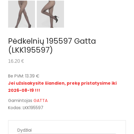
Pėdkelnių 195597 Gatta
(LKK195597)
16.20 €
Be PVM: 13.39 €
Jei užsisakysite šiandien, prekę pristatysime iki
2026-08-19 !!!
Gamintojas
GATTA
Kodas: LKK195597
Dydžiai