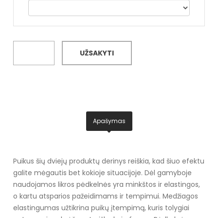
UŽSAKYTI
Apašymas
Puikus šių dviejų produktų derinys reiškia, kad šiuo efektu
galite mėgautis bet kokioje situacijoje. Dėl gamyboje
naudojamos likros pėdkelnės yra minkštos ir elastingos,
o kartu atsparios pažeidimams ir tempimui. Medžiagos
elastingumas užtikrina puikų įtempimą, kuris tolygiai