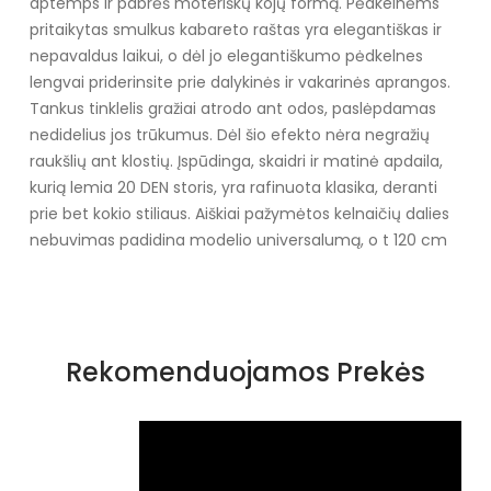
aptemps ir pabrėš moteriškų kojų formą. Pėdkelnėms
pritaikytas smulkus kabareto raštas yra elegantiškas ir
nepavaldus laikui, o dėl jo elegantiškumo pėdkelnes
lengvai priderinsite prie dalykinės ir vakarinės aprangos.
Tankus tinklelis gražiai atrodo ant odos, paslėpdamas
nedidelius jos trūkumus. Dėl šio efekto nėra negražių
raukšlių ant klostių. Įspūdinga, skaidri ir matinė apdaila,
kurią lemia 20 DEN storis, yra rafinuota klasika, deranti
prie bet kokio stiliaus. Aiškiai pažymėtos kelnaičių dalies
nebuvimas padidina modelio universalumą, o t 120 cm
Rekomenduojamos Prekės