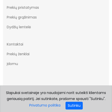
Prekių pristatymas
Prekių grąžinimas
Dydžių lentelė
Kontaktai
Prekių ženklai
Įdomu
Slapukai svetainėje yra naudojami norit suteikti klientams
geriausią patirtį. Jei sutinkate, prašome spausti "Sutinku".
© 2026 Visos teisės saugomos Batukai.eu
Privatumo politika
Sutinku