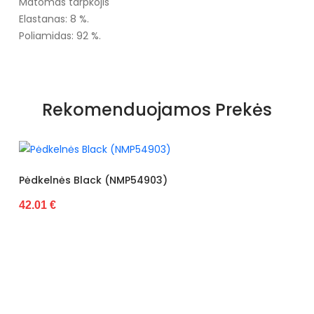
Matomas tarpkojis
Elastanas: 8 %.
Poliamidas: 92 %.
Rekomenduojamos Prekės
kelnės Black (NMP54903)
01 €