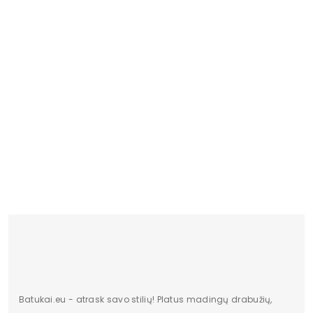
PW 03
18.02 
Batukai.eu - atrask savo stilių! Platus madingų drabužių,