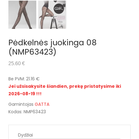
Pėdkelnės juokinga 08
(NMP63423)
25.60 €
Be PVM: 21.16 €
Jei užsisakysite šiandien, prekę pristatysime iki
2026-08-19 !!!
Gamintojas
GATTA
Kodas: NMP63423
Dydžiai