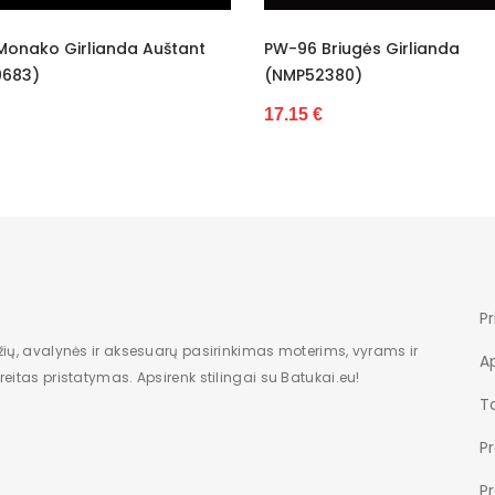
W-96 Briugės Girlianda
Plonos Pėdkelnės 40 
NMP52380)
26.44 €
7.15 €
Pr
žių, avalynės ir aksesuarų pasirinkimas moterims, vyrams ir
A
eitas pristatymas. Apsirenk stilingai su Batukai.eu!
Ta
P
P