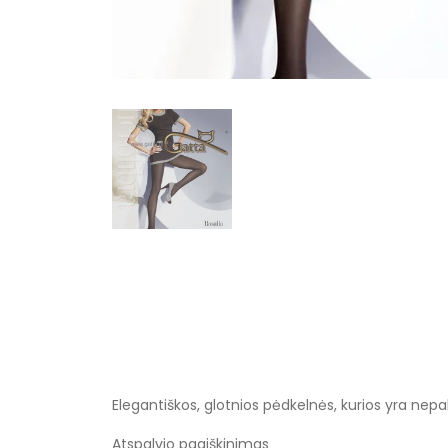
Elegantiškos, glotnios pėdkelnės, kurios yra nepak
Atspalvio paaiškinimas