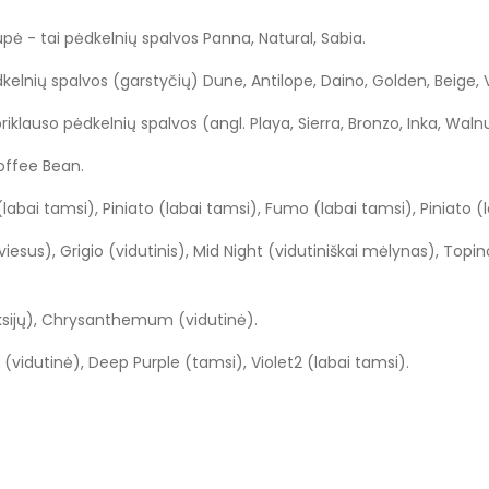
rupė - tai pėdkelnių spalvos Panna, Natural, Sabia.
dkelnių spalvos (garstyčių) Dune, Antilope, Daino, Golden, Beige, V
riklauso pėdkelnių spalvos (angl. Playa, Sierra, Bronzo, Inka, Waln
offee Bean.
 (labai tamsi), Piniato (labai tamsi), Fumo (labai tamsi), Piniato (
šviesus), Grigio (vidutinis), Mid Night (vidutiniškai mėlynas), To
fuksijų), Chrysanthemum (vidutinė).
e (vidutinė), Deep Purple (tamsi), Violet2 (labai tamsi).