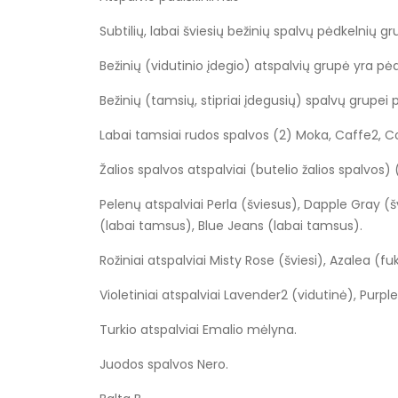
Subtilių, labai šviesių bežinių spalvų pėdkelnių g
Bežinių (vidutinio įdegio) atspalvių grupė yra pė
Bežinių (tamsių, stipriai įdegusių) spalvų grupei p
Labai tamsiai rudos spalvos (2) Moka, Caffe2, C
Žalios spalvos atspalviai (butelio žalios spalvos)
Pelenų atspalviai Perla (šviesus), Dapple Gray (
(labai tamsus), Blue Jeans (labai tamsus).
Rožiniai atspalviai Misty Rose (šviesi), Azalea (
Violetiniai atspalviai Lavender2 (vidutinė), Purpl
Turkio atspalviai Emalio mėlyna.
Juodos spalvos Nero.