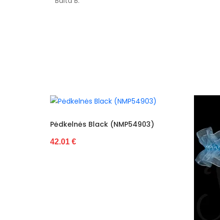
Balta B.
MP54903)