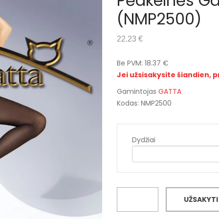
Pėdkelnės Ga
(NMP2500)
22.23 €
Be PVM: 18.37 €
Jei užsisakysite šiandien, p
Gamintojas
GATTA
Kodas: NMP2500
Dydžiai
UŽSAKYTI