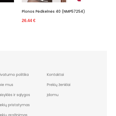
(NMP57254)
Trippy Tights 20 Den (NMP58925)
Lauk
(NM
22.23 €
35.7
ivatumo politika
Kontaktai
pie mus
Prekių ženklai
isyklės ir sąlygos
Įdomu
rekių pristatymas
rekių grąžinimas