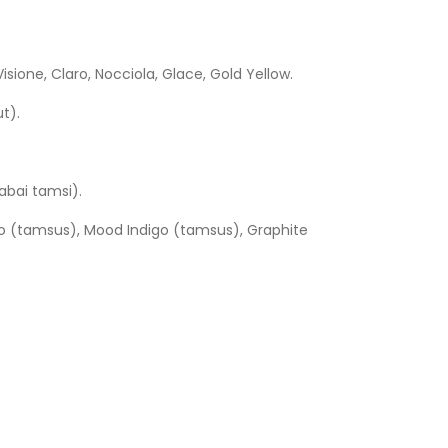
isione, Claro, Nocciola, Glace, Gold Yellow.
ut).
labai tamsi).
pino (tamsus), Mood Indigo (tamsus), Graphite