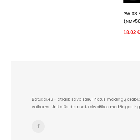
PW 03 Monako Girlianda Auštant
P
(NMP50683)
(
18.02 €
1
Batukai.eu - atrask savo stilių! Platus madingų drabu
vaikams. Unikalūs dizainai, kokybiškos medžiagos ir gr