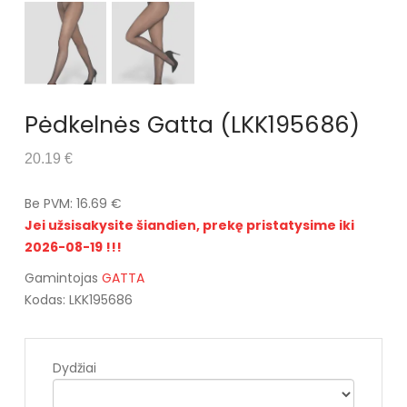
Pėdkelnės Gatta (LKK195686)
20.19 €
Be PVM: 16.69 €
Jei užsisakysite šiandien, prekę pristatysime iki
2026-08-19 !!!
Gamintojas
GATTA
Kodas: LKK195686
Dydžiai