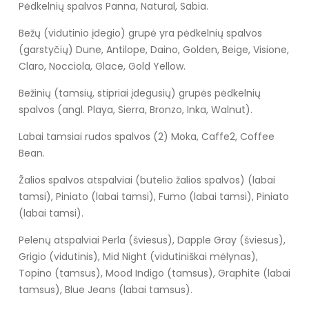
Pėdkelnių spalvos Panna, Natural, Sabia.
Bežų (vidutinio įdegio) grupė yra pėdkelnių spalvos
(garstyčių) Dune, Antilope, Daino, Golden, Beige, Visione,
Claro, Nocciola, Glace, Gold Yellow.
Bežinių (tamsių, stipriai įdegusių) grupės pėdkelnių
spalvos (angl. Playa, Sierra, Bronzo, Inka, Walnut).
Labai tamsiai rudos spalvos (2) Moka, Caffe2, Coffee
Bean.
Žalios spalvos atspalviai (butelio žalios spalvos) (labai
tamsi), Piniato (labai tamsi), Fumo (labai tamsi), Piniato
(labai tamsi).
Pelenų atspalviai Perla (šviesus), Dapple Gray (šviesus),
Grigio (vidutinis), Mid Night (vidutiniškai mėlynas),
Topino (tamsus), Mood Indigo (tamsus), Graphite (labai
tamsus), Blue Jeans (labai tamsus).