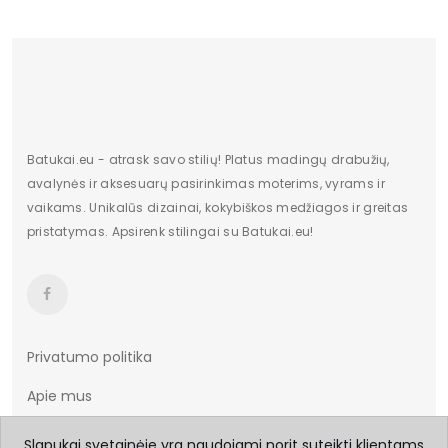
Batukai.eu - atrask savo stilių! Platus madingų drabužių,
avalynės ir aksesuarų pasirinkimas moterims, vyrams ir
vaikams. Unikalūs dizainai, kokybiškos medžiagos ir greitas
pristatymas. Apsirenk stilingai su Batukai.eu!
Privatumo politika
Apie mus
Taisyklės ir sąlygos
Slapukai svetainėje yra naudojami norit suteikti klientams