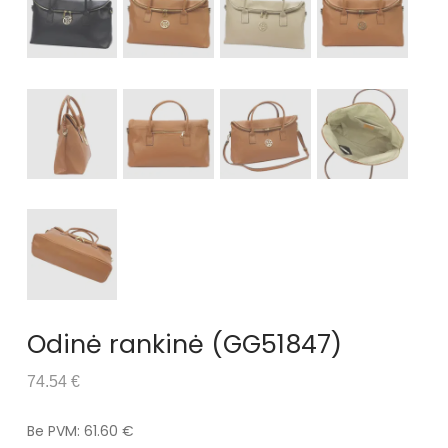
Odinė rankinė (GG51847)
74.54 €
Be PVM: 61.60 €