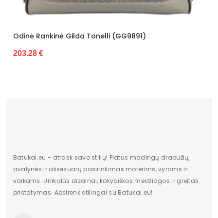
nkinė Gilda Tonelli (GG9891)
Odinė Ranki
208.36 €
Batukai.eu - atrask savo stilių! Platus madingų drabužių,
avalynės ir aksesuarų pasirinkimas moterims, vyrams ir
vaikams. Unikalūs dizainai, kokybiškos medžiagos ir greitas
pristatymas. Apsirenk stilingai su Batukai.eu!