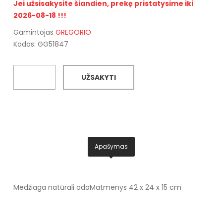
Jei užsisakysite šiandien, prekę pristatysime iki
2026-08-18 !!!
Gamintojas
GREGORIO
Kodas: GG51847
UŽSAKYTI
Apašymas
Medžiaga natūrali oda
Matmenys 42 x 24 x 15 cm