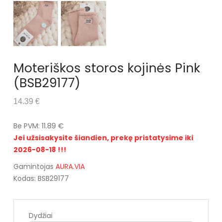
Moteriškos storos kojinės Pink
(BSB29177)
14.39 €
Be PVM: 11.89 €
Jei užsisakysite šiandien, prekę pristatysime iki
2026-08-18 !!!
Gamintojas
AURA.VIA
Kodas: BSB29177
Dydžiai