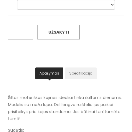
UŽSAKYTI
Apašymas
Specifikacija
Šiltos moteriškos kojinės idealiai tinka šaltoms dienoms.
Modelis su mažu lopu. Dėl lengvo raištelio jos puikiai
prisitaikys prie kojos standumo. Jas būtinai turėtumėte
turėti!
Sudėtis: