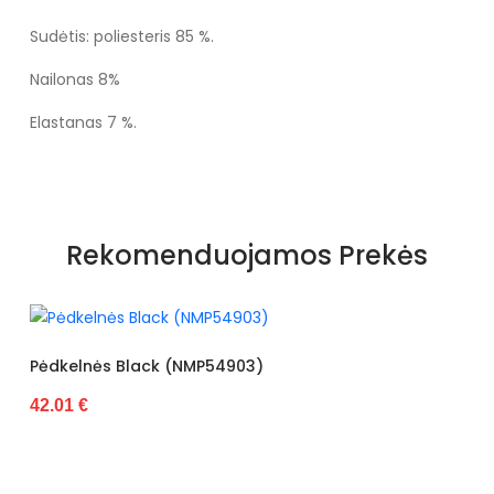
Sudėtis: poliesteris 85 %.
Nailonas 8%
Elastanas 7 %.
Specifikacija
Spalva
Rožiniai atspalviai
Rekomenduojamos Prekės
Kategorija
Moterims
Būklė
Nauja
ilgis centimetrais
29
)
Aukštis centimetrais
1
plotis centimetrais
8