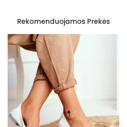
Specifikacija
Papildomos funkcijos
Nėra
Rekomenduojamos Prekės
Kolekcija
Visiems sezonams
Spalva
chaki
Pado spalva
Ruda
Modelis
GD-1004
pado medžiaga
Guma
Vidpadžio medžiaga
natūrali oda
Išorinė medžiaga
Skóra ekologiczna
Bato priekis
Atviras
Dydis
Mažesnis