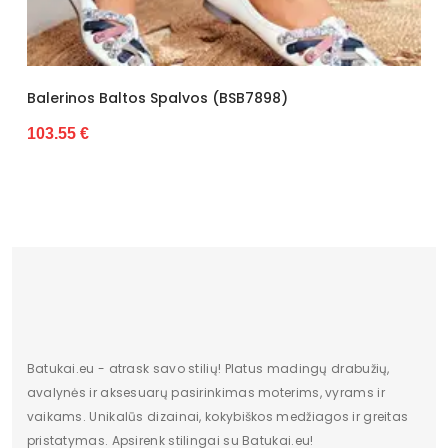
Pašiltinimas
Nėra
Originali gamintojo pakuotė
Dėžė
Lytis
Moterims
vos (BSB7898)
Balerinos Juodos Eko Odos
Patogumui Kasdien. (BSB
Būklė
Nauja
28.87 €
Aukštis
Žemas
Batų aukštis
6,5
Kulno/platformos aukštis
0,5
Dominuojantis raštas
modelis
Užsegimas
įsispiriami
Batukai.eu - atrask savo stilių! Platus madingų drabužių,
Dydžiai
36-41
avalynės ir aksesuarų pasirinkimas moterims, vyrams ir
vaikams. Unikalūs dizainai, kokybiškos medžiagos ir greitas
Vertimai
cze
pristatymas. Apsirenk stilingai su Batukai.eu!