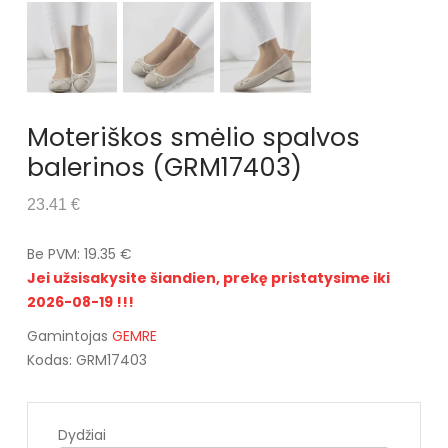
Moteriškos smėlio spalvos
balerinos (GRM17403)
23.41 €
Be PVM: 19.35 €
Jei užsisakysite šiandien, prekę pristatysime iki
2026-08-19 !!!
Gamintojas
GEMRE
Kodas: GRM17403
Dydžiai