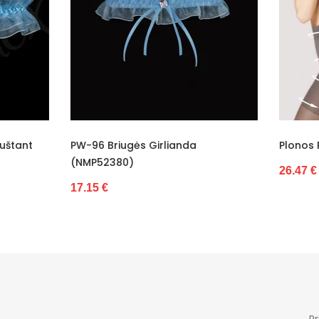
8
38.67
Chiny
1
Nėra
Briugės Girlianda
Plonos Pėdkelnės 40 (NMP5
matinis
2380)
26.47 €
juosteles
€
ne
Cotton
skarpetki
rudas
Pr