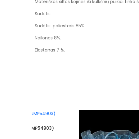
Moteriškos šiltos kojinės iki kulkšnių puikiai tink
Sudėtis:
Sudėtis: poliesteris 85%.
Nailonas 8%.
Elastanas 7 %.
Specifikacija
Spalva
Kategorija
Būklė
ilgis centimetrais
03)
Aukštis centimetrais