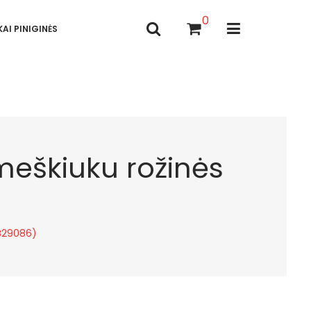
0
AI PINIGINĖS
 meškiuku rožinės
SB29086)