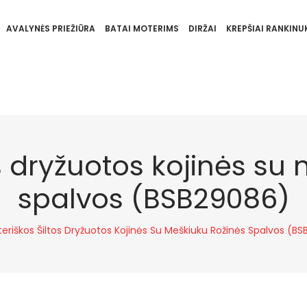
AVALYNĖS PRIEŽIŪRA
BATAI MOTERIMS
DIRŽAI
KREPŠIAI RANKINUK
s dryžuotos kojinės su
spalvos (BSB29086)
eriškos Šiltos Dryžuotos Kojinės Su Meškiuku Rožinės Spalvos (B