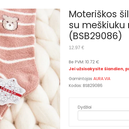
Moteriškos ši
su meškiuku 
(BSB29086)
12.97 €
Be PVM: 10.72 €
Jei užsisakysite šiandien, 
Gamintojas
AURA.VIA
Kodas: BSB29086
Dydžiai