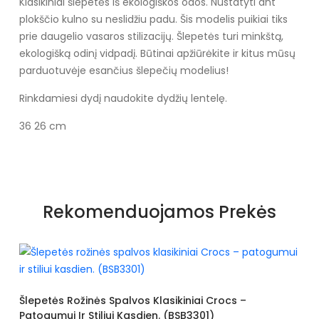
Klasikiniai šlepetės iš ekologiškos odos. Nustatyti ant
plokščio kulno su neslidžiu padu. Šis modelis puikiai tiks
prie daugelio vasaros stilizacijų. Šlepetės turi minkštą,
ekologišką odinį vidpadį. Būtinai apžiūrėkite ir kitus mūsų
parduotuvėje esančius šlepečių modelius!
Rinkdamiesi dydį naudokite dydžių lentelę.
36 26 cm
Specifikacija
Spalva
Geltonos ir auksinės spalvos
Rekomenduojamos Prekės
atspalviai
Užsegimas
Įsispiriami
Išorinė medžiaga
Eko oda
Vidus
Eko oda
lasikiniai Crocs –
n. (BSB3301)