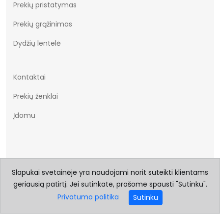
Prekių pristatymas
Prekių grąžinimas
Dydžių lentelė
Kontaktai
Prekių ženklai
Įdomu
Slapukai svetainėje yra naudojami norit suteikti klientams
geriausią patirtį. Jei sutinkate, prašome spausti "Sutinku".
© 2026 Visos teisės saugomos Batukai.eu
Privatumo politika
Sutinku