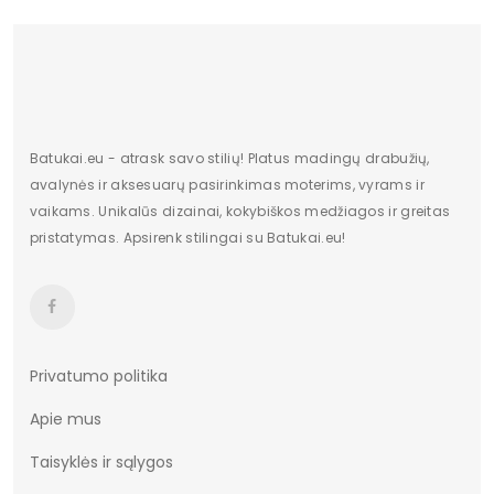
Bendras svoris
718.67
gramais
Batukai.eu - atrask savo stilių! Platus madingų drabužių,
avalynės ir aksesuarų pasirinkimas moterims, vyrams ir
vaikams. Unikalūs dizainai, kokybiškos medžiagos ir greitas
pristatymas. Apsirenk stilingai su Batukai.eu!
Privatumo politika
Apie mus
Taisyklės ir sąlygos