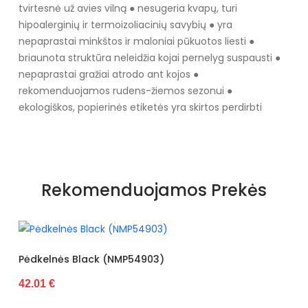
tvirtesnė už avies vilną ● nesugeria kvapų, turi
hipoalerginių ir termoizoliacinių savybių ● yra
nepaprastai minkštos ir maloniai pūkuotos liesti ●
briaunota struktūra neleidžia kojai pernelyg suspausti ●
nepaprastai gražiai atrodo ant kojos ●
rekomenduojamos rudens-žiemos sezonui ●
ekologiškos, popierinės etiketės yra skirtos perdirbti
Rekomenduojamos Prekės
Pėdkelnės Black (NMP54903)
42.01 €