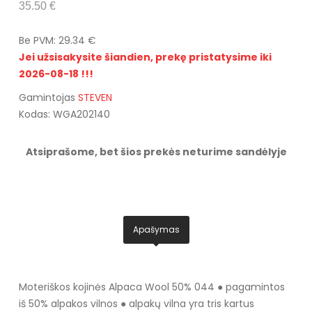
35.50 €
Be PVM: 29.34 €
Jei užsisakysite šiandien, prekę pristatysime iki
2026-08-18 !!!
Gamintojas
STEVEN
Kodas: WGA202140
Atsiprašome, bet šios prekės neturime sandėlyje
Apašymas
Moteriškos kojinės Alpaca Wool 50% 044 ● pagamintos
iš 50% alpakos vilnos ● alpakų vilna yra tris kartus