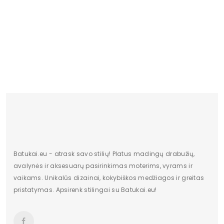
PW 03 Monako Girl
18.02 €
Batukai.eu - atrask savo stilių! Platus madingų drabužių,
avalynės ir aksesuarų pasirinkimas moterims, vyrams ir
vaikams. Unikalūs dizainai, kokybiškos medžiagos ir greitas
pristatymas. Apsirenk stilingai su Batukai.eu!