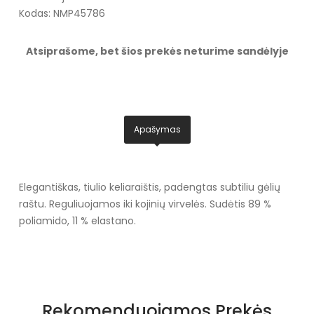
Kodas: NMP45786
Atsiprašome, bet šios prekės neturime sandėlyje
Apašymas
Elegantiškas, tiulio keliaraištis, padengtas subtiliu gėlių
raštu. Reguliuojamos iki kojinių virvelės. Sudėtis 89 %
poliamido, 11 % elastano.
Rekomenduojamos Prekės