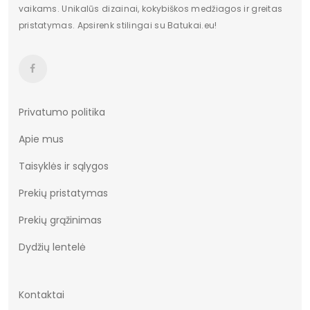
vaikams. Unikalūs dizainai, kokybiškos medžiagos ir greitas
pristatymas. Apsirenk stilingai su Batukai.eu!
Spalva
juodas
Privatumo politika
Apie mus
Taisyklės ir sąlygos
Prekių pristatymas
Prekių grąžinimas
Dydžių lentelė
Kontaktai