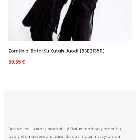
Skirti progai
kasdieninis
Stilius
elegantiškas
Sezonas
ruduo/žiema
Lytis
moteriška
Zomšiniai Batai Su Kutais Juodi (BSB21350)
Mo
50.55 €
60
Kulnas
4,5cm
Aulo plotis
36-38cm
Aulo aukštis
33-34cm
Išorinė medžiaga
100% odos imitacija
Vidinė medžiaga
tekstilė 100%
Platforma
2,5cm
Batukai.eu - atrask savo stilių! Platus madingų drabužių,
avalynės ir aksesuarų pasirinkimas moterims, vyrams ir
Medžiaga
dirbtinė oda