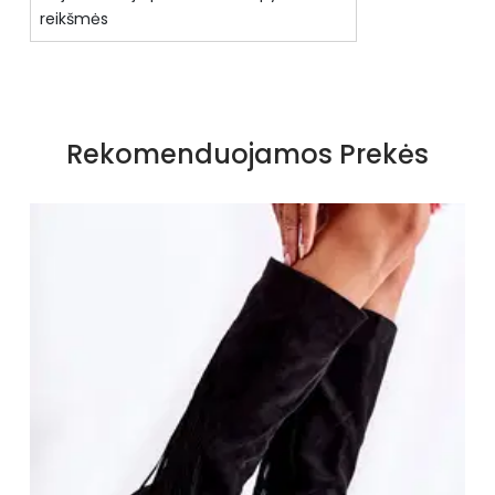
reikšmės
Specifikacija
Priekio tipas
pilnas
Rekomenduojamos Prekės
Būklė
Nauja
Kulno aukštis
3cm - 5cm
Kulno tipas
ploksčias
Užsegimo tipas
užtrauktukas
Pašiltinimas
Yra
Vidpadis
Pašiltintas
Apsiuvimas
apsiūta
Padas
pagamintas iš plastiko