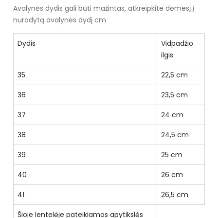
Avalynės dydis gali būti mažintas, atkreipkite dėmesį į
nurodytą avalynės dydį cm
Dydis
Vidpadžio
ilgis
35
22,5 cm
36
23,5 cm
37
24 cm
38
24,5 cm
39
25 cm
40
26 cm
41
26,5 cm
Šioje lentelėje pateikiamos apytikslės