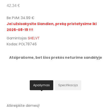
42.34 €
Be PVM: 34.99 €
Jei užsisakysite šiandien, prekę pristatysime iki
2026-08-19 !!!
Gamintojas
SHELVT
Kodas: POL78746
Atsiprašome, bet šios prekės neturime sandėlyje
Apašymas
Specifikacija
Atkreipkite dėmesį!