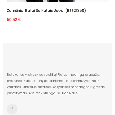
ais Juodi (BSB21350)
Moteriški Zomšiniai Batai
60.80 €
Batukai.eu - atrask savo stilių! Platus madingų drabužių,
avalynės ir aksesuarų pasirinkimas moterims, vyrams ir
vaikams. Unikalūs dizainai, kokybiškos medžiagos ir greitas
pristatymas. Apsirenk stilingai su Batukai.eu!