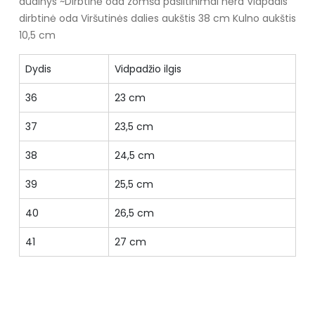
audinys ~Dirbtinė oda zomša
pašiltinimai nėra
Vidpadis
dirbtinė oda
Viršutinės dalies aukštis 38 cm
Kulno aukštis
10,5 cm
Dydis
Vidpadžio ilgis
36
23 cm
37
23,5 cm
38
24,5 cm
39
25,5 cm
40
26,5 cm
41
27 cm