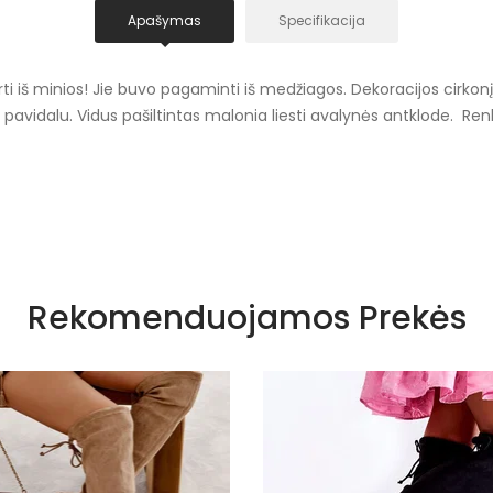
Apašymas
Specifikacija
i iš minios! Jie buvo pagaminti iš medžiagos. Dekoracijos cirkonį 
pavidalu. Vidus pašiltintas malonia liesti avalynės antklode. Renk
Rožiniai atspalviai
Rekomenduojamos Prekės
Įsispiriami
Tekstilė
Šiltas batų vidus
Shoe blanket insulation
Moteriški Il
Spalvos Pl
Siūlome rinktis tokį dydį, kokį dėvite