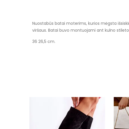
Nuostabūs batai moterims, kurios mėgsta išsiskirt
viršaus. Batai buvo montuojami ant kulno stileto 
36 26,5 cm.
Specifikacija
Spalva
Užsegimas
Išorinė medžiaga
Vidus
Šiltas
Dydžiai