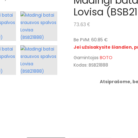
Madingi bata
Lovisa (BSB2
73.63 €
Be PVM: 60.85 €
Jei užsisakysite šiandien, p
Gamintojas
BOTO
Kodas: BSB21888
Atsiprašome, be