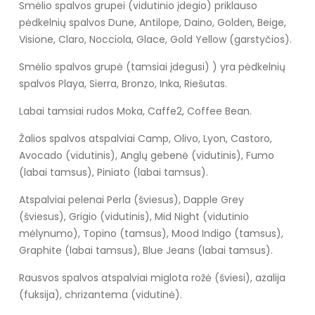
Smėlio spalvos grupei (vidutinio įdegio) priklauso
pėdkelnių spalvos Dune, Antilope, Daino, Golden, Beige,
Visione, Claro, Nocciola, Glace, Gold Yellow (garstyčios).
Smėlio spalvos grupė (tamsiai įdegusi) ) yra pėdkelnių
spalvos Playa, Sierra, Bronzo, Inka, Riešutas.
Labai tamsiai rudos Moka, Caffe2, Coffee Bean.
Žalios spalvos atspalviai Camp, Olivo, Lyon, Castoro,
Avocado (vidutinis), Anglų gebenė (vidutinis), Fumo
(labai tamsus), Piniato (labai tamsus).
Atspalviai pelenai Perla (šviesus), Dapple Grey
(šviesus), Grigio (vidutinis), Mid Night (vidutinio
mėlynumo), Topino (tamsus), Mood Indigo (tamsus),
Graphite (labai tamsus), Blue Jeans (labai tamsus).
Rausvos spalvos atspalviai miglota rožė (šviesi), azalija
(fuksija), chrizantema (vidutinė).