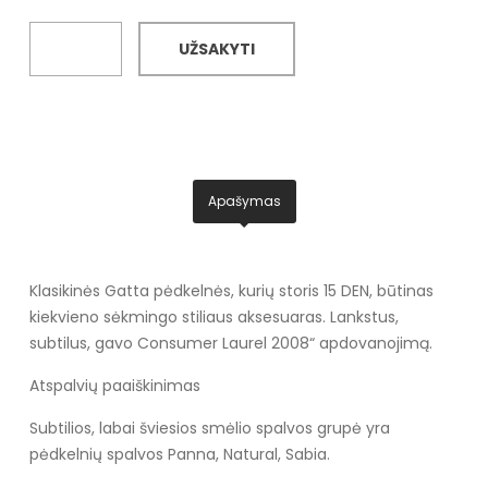
UŽSAKYTI
Apašymas
Klasikinės Gatta pėdkelnės, kurių storis 15 DEN, būtinas
kiekvieno sėkmingo stiliaus aksesuaras. Lankstus,
subtilus, gavo Consumer Laurel 2008“ apdovanojimą.
Atspalvių paaiškinimas
Subtilios, labai šviesios smėlio spalvos grupė yra
pėdkelnių spalvos Panna, Natural, Sabia.