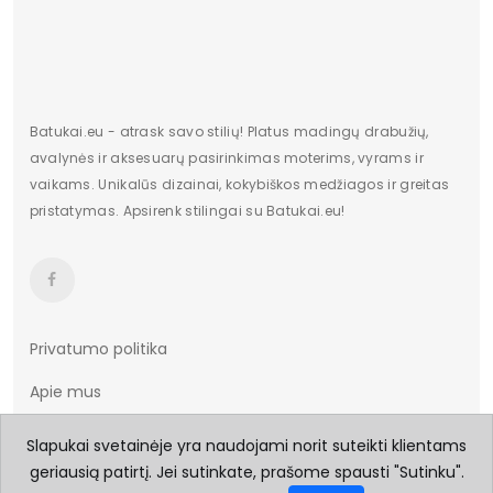
Batukai.eu - atrask savo stilių! Platus madingų drabužių,
avalynės ir aksesuarų pasirinkimas moterims, vyrams ir
vaikams. Unikalūs dizainai, kokybiškos medžiagos ir greitas
pristatymas. Apsirenk stilingai su Batukai.eu!
Privatumo politika
Apie mus
Taisyklės ir sąlygos
Slapukai svetainėje yra naudojami norit suteikti klientams
geriausią patirtį. Jei sutinkate, prašome spausti "Sutinku".
Prekių pristatymas