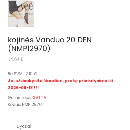
kojinės Vanduo 20 DEN
(NMP12970)
14.64 €
Be PVM: 12.10 €
Jei užsisakysite šiandien, prekę pristatysime iki
2026-08-18 !!!
Gamintojas
GATTA
Kodas: NMP12970
Dydžiai