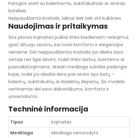
Patogios avėti su balerinomis, aukštakulniais ar atvirais
bateliais
Neįspaudžiantis kraštelis, laikosi šiek tiek virš kulkšnies
Naudojimas ir pritaikymas
Šios plonos kojinaitės puikiai tinka kasdieniam nešiojimui,
ypač šiltuoju sezonu, kai norisi komforto ir elegancijos
viename. Dėl neįspaudžiančio kraštelio jos išlieka savo
vietoje net ilgai dėvint, todėl tinka darbui, šventėms ar
pasivaikščiojimams. Skaidri medžiaga subtiliai padengia
kojas, todėl jos idealiai dera prie atviro tipo batų –
balerinų, aukštakulnių ar klasikinių šlepečių. Šis modelis
vertinamas dėl savo diskretiškumo, komforto ir
universalumo.
Techninė informacija
Tipas
kojinaitės
Medžiaga
Medžiaga nenurodyta