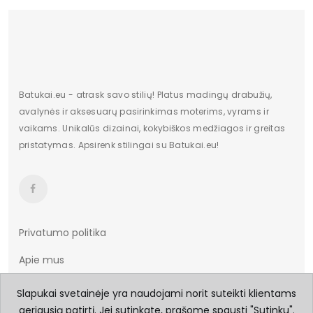
Batukai.eu - atrask savo stilių! Platus madingų drabužių,
avalynės ir aksesuarų pasirinkimas moterims, vyrams ir
vaikams. Unikalūs dizainai, kokybiškos medžiagos ir greitas
pristatymas. Apsirenk stilingai su Batukai.eu!
Privatumo politika
Apie mus
Taisyklės ir sąlygos
Slapukai svetainėje yra naudojami norit suteikti klientams
geriausią patirtį. Jei sutinkate, prašome spausti "Sutinku".