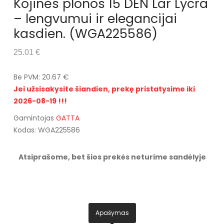
Kojinės plonos 15 DEN Lar Lycra
– lengvumui ir elegancijai
kasdien. (WGA225586)
25.01 €
Be PVM: 20.67 €
Jei užsisakysite šiandien, prekę pristatysime iki
2026-08-19 !!!
Gamintojas
GATTA
Kodas: WGA225586
Atsiprašome, bet šios prekės neturime sandėlyje
Apašymas