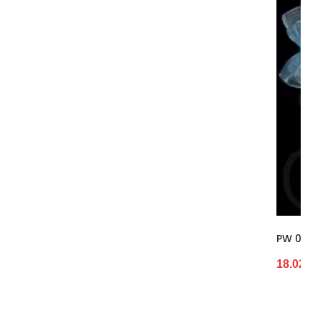
PW 03 Monako Girlianda Auštant (NMP
18.02 €