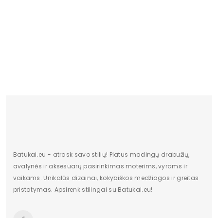
PW 03 Monako Girlia
18.02 €
Batukai.eu - atrask savo stilių! Platus madingų drabužių,
avalynės ir aksesuarų pasirinkimas moterims, vyrams ir
vaikams. Unikalūs dizainai, kokybiškos medžiagos ir greitas
pristatymas. Apsirenk stilingai su Batukai.eu!