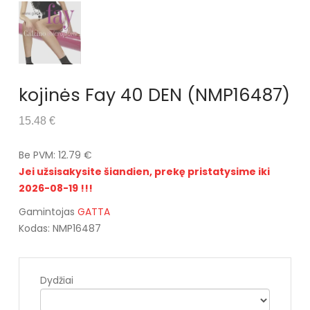
kojinės Fay 40 DEN (NMP16487)
15.48 €
Be PVM: 12.79 €
Jei užsisakysite šiandien, prekę pristatysime iki
2026-08-19 !!!
Gamintojas
GATTA
Kodas: NMP16487
Dydžiai