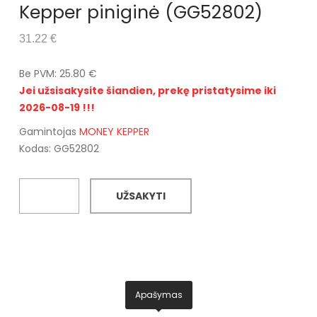
Kepper piniginė (GG52802)
31.22 €
Be PVM: 25.80 €
Jei užsisakysite šiandien, prekę pristatysime iki
2026-08-19 !!!
Gamintojas
MONEY KEPPER
Kodas: GG52802
UŽSAKYTI
Apašymas