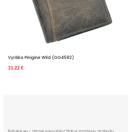
Vyriška Piniginė Wild (GG4583)
31.22 €
Batukai.eu - atrask savo stilių! Platus madingų drabužių,