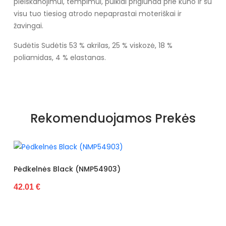
pleiskanojimui, tempimui, puikiai priglunda prie kūno ir su
visu tuo tiesiog atrodo nepaprastai moteriškai ir
žavingai.
Sudėtis Sudėtis 53 % akrilas, 25 % viskozė, 18 %
poliamidas, 4 % elastanas.
Rekomenduojamos Prekės
k (NMP54903)