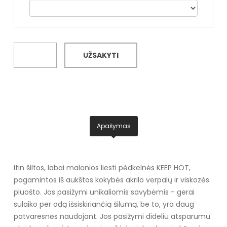
UŽSAKYTI
Apašymas
Itin šiltos, labai malonios liesti pėdkelnės KEEP HOT,
pagamintos iš aukštos kokybės akrilo verpalų ir viskozės
pluošto. Jos pasižymi unikaliomis savybėmis - gerai
sulaiko per odą išsiskiriančią šilumą, be to, yra daug
patvaresnės naudojant. Jos pasižymi dideliu atsparumu