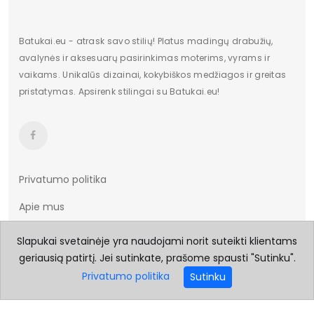
Batukai.eu - atrask savo stilių! Platus madingų drabužių,
avalynės ir aksesuarų pasirinkimas moterims, vyrams ir
vaikams. Unikalūs dizainai, kokybiškos medžiagos ir greitas
pristatymas. Apsirenk stilingai su Batukai.eu!
Privatumo politika
Apie mus
Taisyklės ir sąlygos
Slapukai svetainėje yra naudojami norit suteikti klientams
geriausią patirtį. Jei sutinkate, prašome spausti "Sutinku".
Prekių pristatymas
Privatumo politika
Sutinku
Prekių grąžinimas