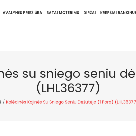
AVALYNĖS PRIEŽIŪRA
BATAI MOTERIMS
DIRŽAI
KREPŠIAI RANKINUK
nės su sniego seniu dė
(LHL36377)
/
Kalėdinės Kojinės Su Sniego Seniu Dėžutėje (1 Pora) (LHL3637