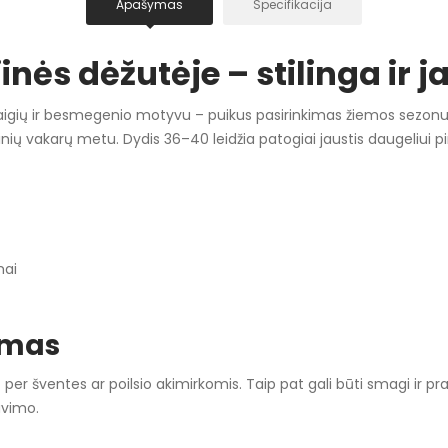
Apašymas
Specifikacija
inės dėžutėje – stilinga ir 
aigių ir besmegenio motyvu – puikus pasirinkimas žiemos sezonui. 
ių vakarų metu. Dydis 36–40 leidžia patogiai jaustis daugeliui pi
mai
ymas
per šventes ar poilsio akimirkomis. Taip pat gali būti smagi ir
avimo.