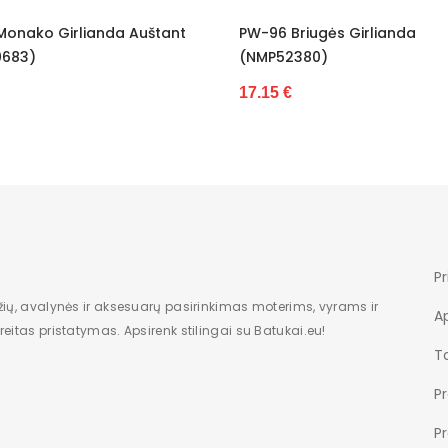
uštant
PW-96 Briugės Girlianda
Plonos
(NMP52380)
26.47 €
17.15 €
Pr
žių, avalynės ir aksesuarų pasirinkimas moterims, vyrams ir
A
eitas pristatymas. Apsirenk stilingai su Batukai.eu!
Ta
P
P