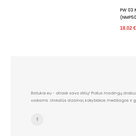
PW 03 Monako Girlianda A
(NMP50683)
18.02 €
Batukai.eu - atrask savo stilių! Platus madingų drabu
vaikams. Unikalūs dizainai, kokybiškos medžiagos ir gr