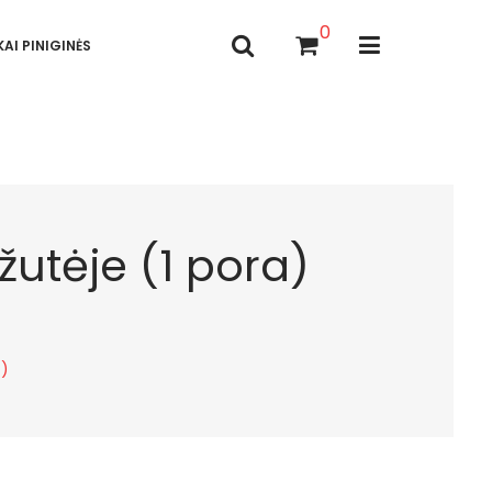
0
AI PINIGINĖS
žutėje (1 pora)
7)