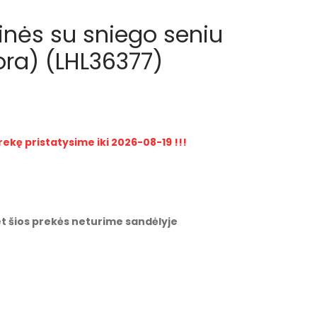
inės su sniego seniu
ora) (LHL36377)
rekę pristatysime iki 2026-08-19 !!!
t šios prekės neturime sandėlyje