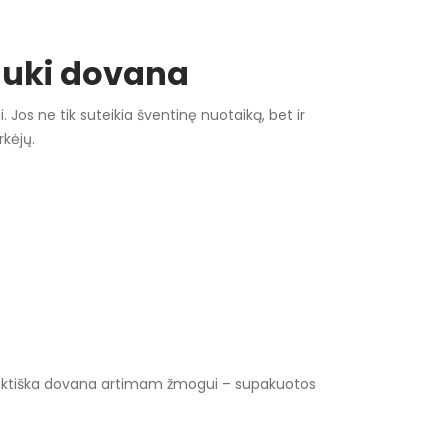
jauki dovana
Jos ne tik suteikia šventinę nuotaiką, bet ir
rkėjų.
 praktiška dovana artimam žmogui – supakuotos