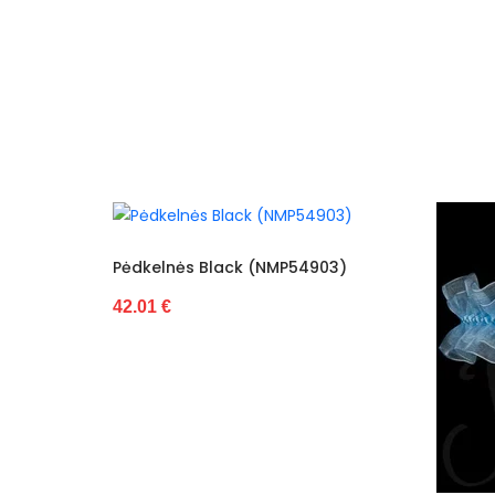
Specifikacija
News
elnės Black (NMP54903)
 €