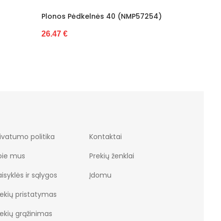
 Pėdkelnės 40 (NMP57254)
Trippy Tights 20 Den (NMP58
22.23 €
ivatumo politika
Kontaktai
pie mus
Prekių ženklai
isyklės ir sąlygos
Įdomu
rekių pristatymas
rekių grąžinimas