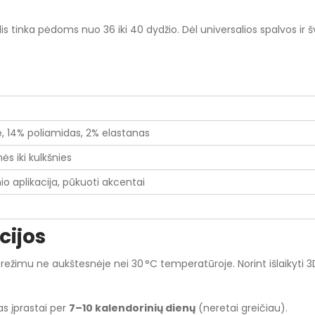
 tinka pėdoms nuo 36 iki 40 dydžio. Dėl universalios spalvos ir šven
 14% poliamidas, 2% elastanas
nės iki kulkšnies
 aplikacija, pūkuoti akcentai
cijos
žimu ne aukštesnėje nei 30 °C temperatūroje. Norint išlaikyti 3
s įprastai per
7–10 kalendorinių dienų
(neretai greičiau).