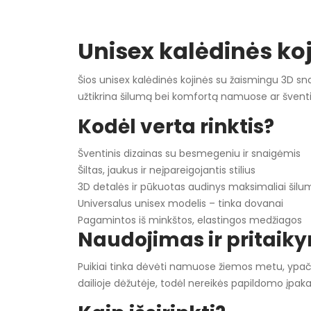
Unisex kalėdinės koj
Šios unisex kalėdinės kojinės su žaismingu 3D sn
užtikrina šilumą bei komfortą namuose ar šventin
Kodėl verta rinktis?
Šventinis dizainas su besmegeniu ir snaigėmis
Šiltas, jaukus ir neįpareigojantis stilius
3D detalės ir pūkuotas audinys maksimaliai šilu
Universalus unisex modelis – tinka dovanai
Pagamintos iš minkštos, elastingos medžiagos
Naudojimas ir pritaik
Puikiai tinka dėvėti namuose žiemos metu, ypač 
dailioje dėžutėje, todėl nereikės papildomo įpak