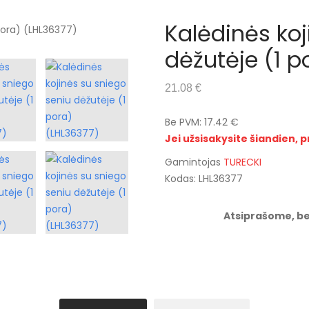
Kalėdinės koj
dėžutėje (1 p
21.08 €
Be PVM: 17.42 €
Jei užsisakysite šiandien, p
Gamintojas
TURECKI
Kodas: LHL36377
Atsiprašome, be