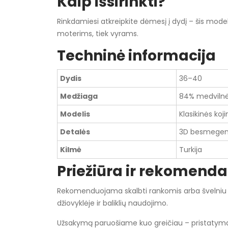
Kaip išsirinkti?
Rinkdamiesi atkreipkite dėmesį į dydį – šis modelis
moterims, tiek vyrams.
Techninė informacija
Dydis
36–40
Medžiaga
84% medvilnė,
Modelis
Klasikinės koji
Detalės
3D besmegenio
Kilmė
Turkija
Priežiūra ir rekomenda
Rekomenduojama skalbti rankomis arba švelniu re
džiovyklėje ir baliklių naudojimo.
Užsakymą paruošiame kuo greičiau – pristatyma