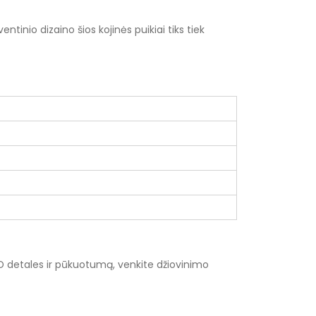
tinio dizaino šios kojinės puikiai tiks tiek
D detales ir pūkuotumą, venkite džiovinimo