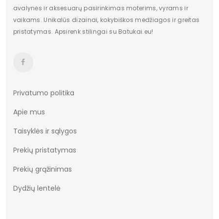
Dydžiai
36-41
avalynės ir aksesuarų pasirinkimas moterims, vyrams ir
vaikams. Unikalūs dizainai, kokybiškos medžiagos ir greitas
Vertimai
cze
pristatymas. Apsirenk stilingai su Batukai.eu!
Privatumo politika
Apie mus
Taisyklės ir sąlygos
Prekių pristatymas
Prekių grąžinimas
Dydžių lentelė