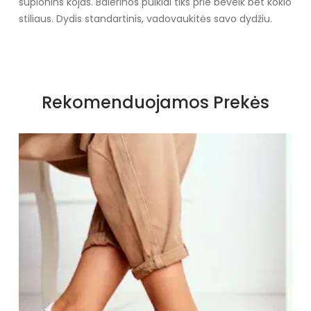
suplonins kojas. Balerinos puikiai tiks prie beveik bet kokio
stiliaus. Dydis standartinis, vadovaukitės savo dydžiu.
Specifikacija
Papildomos funkcijos
Nėra
Rekomenduojamos Prekės
Kolekcija
Visiems sezonams
Spalva
Juoda balta
Pado spalva
Juoda
Modelis
GD-FL625
pado medžiaga
Plastmasinis
Vidpadžio medžiaga
natūrali oda
Išorinė medžiaga
Dirbtinė oda