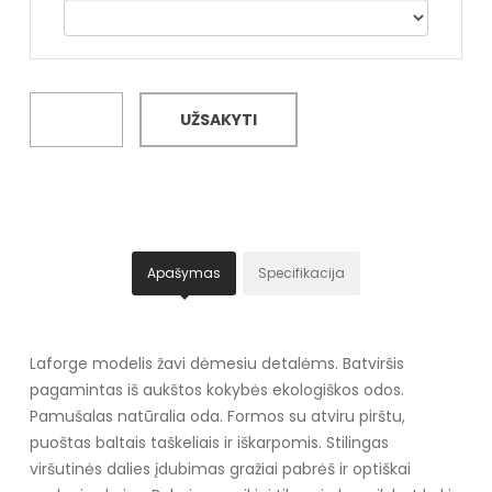
UŽSAKYTI
Apašymas
Specifikacija
Laforge modelis žavi dėmesiu detalėms. Batviršis
pagamintas iš aukštos kokybės ekologiškos odos.
Pamušalas natūralia oda. Formos su atviru pirštu,
puoštas baltais taškeliais ir iškarpomis. Stilingas
viršutinės dalies įdubimas gražiai pabrėš ir optiškai