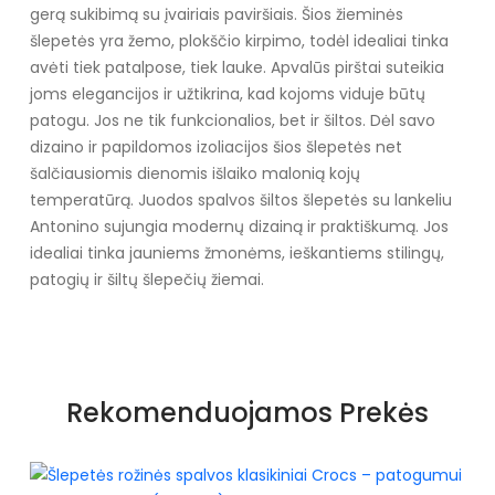
gerą sukibimą su įvairiais paviršiais. Šios žieminės
šlepetės yra žemo, plokščio kirpimo, todėl idealiai tinka
avėti tiek patalpose, tiek lauke. Apvalūs pirštai suteikia
joms elegancijos ir užtikrina, kad kojoms viduje būtų
patogu. Jos ne tik funkcionalios, bet ir šiltos. Dėl savo
dizaino ir papildomos izoliacijos šios šlepetės net
šalčiausiomis dienomis išlaiko malonią kojų
temperatūrą. Juodos spalvos šiltos šlepetės su lankeliu
Antonino sujungia modernų dizainą ir praktiškumą. Jos
idealiai tinka jauniems žmonėms, ieškantiems stilingų,
patogių ir šiltų šlepečių žiemai.
Specifikacija
Papildomos funkcijos
Nėra
Rekomenduojamos Prekės
Kolekcija
Ruduo - Žiema
Spalva
Juoda