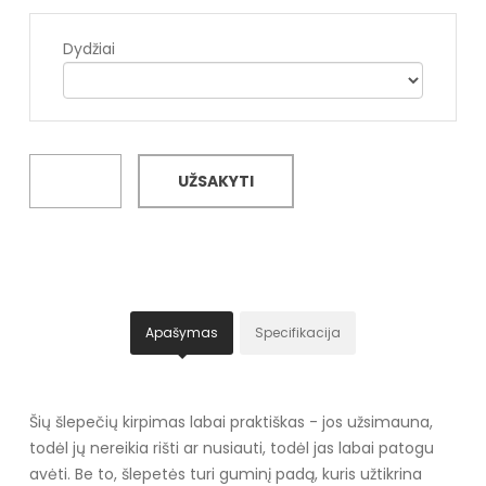
Dydžiai
UŽSAKYTI
Apašymas
Specifikacija
Šių šlepečių kirpimas labai praktiškas - jos užsimauna,
todėl jų nereikia rišti ar nusiauti, todėl jas labai patogu
avėti. Be to, šlepetės turi guminį padą, kuris užtikrina