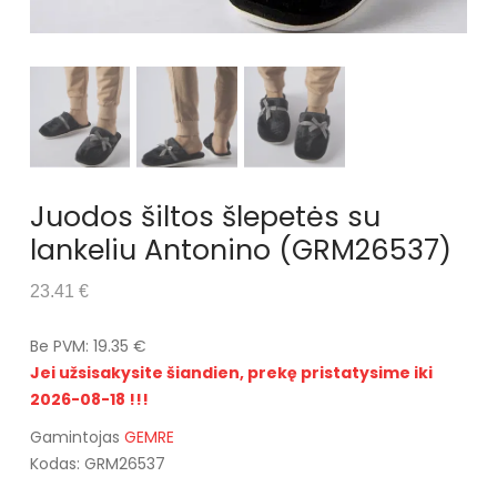
Juodos šiltos šlepetės su
lankeliu Antonino (GRM26537)
23.41 €
Be PVM: 19.35 €
Jei užsisakysite šiandien, prekę pristatysime iki
2026-08-18 !!!
Gamintojas
GEMRE
Kodas: GRM26537