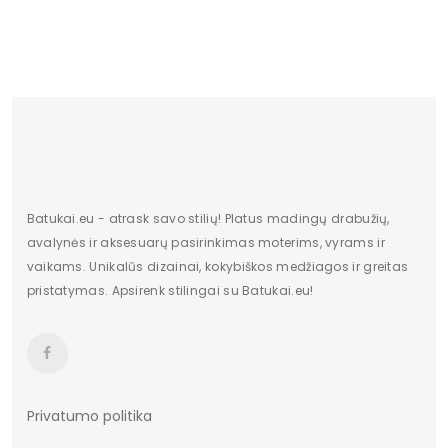
20.09 €
Aukštis
Žemas
Kulno/platformos aukštis
1
Dominuojantis raštas
Be rašto
Užsegimas
Įsispiriami
Batukai.eu - atrask savo stilių! Platus madingų drabužių,
avalynės ir aksesuarų pasirinkimas moterims, vyrams ir
vaikams. Unikalūs dizainai, kokybiškos medžiagos ir greitas
pristatymas. Apsirenk stilingai su Batukai.eu!
Privatumo politika