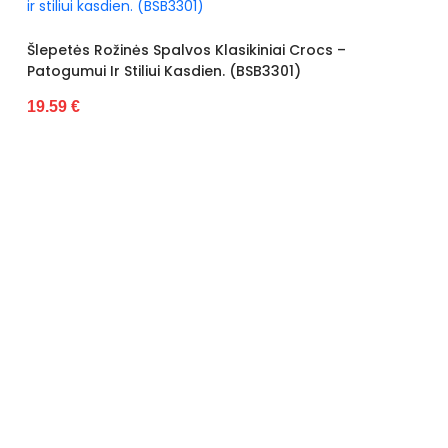
Pado spalva
Baltas
lvos Klasikiniai Crocs –
Modelis
731-02
 Kasdien. (BSB3301)
pado medžiaga
Guma
išorinė medžiaga
Audinys
Gamintojo spalvos pavadinimas
Juoda
Bato priekis
Atviras
Dydis
Standartinis
Pašiltinimas
Taip
Originali gamintojo pakuotė
Dėžė
Lytis
moteriška
Šlepetės Juodos Ventili
Shoes (BSB3303)
Būklė
Nauja