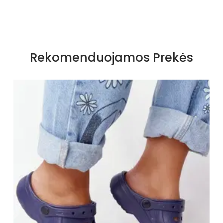
Specifikacija
Spalva
Juoda
Rekomenduojamos Prekės
Pado spalva
juodas
Užsegimas
Įsispiriami
Išorinė medžiaga
Oda
Vidus
Oda
Pamušalas
Nėra
Kulno tipas
Pleištas
Platforma / padas
2 cm
Kulno aukštis
4,5