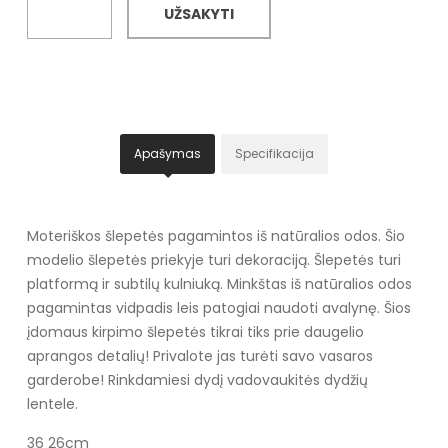
UŽSAKYTI
Apašymas
Specifikacija
Moteriškos šlepetės pagamintos iš natūralios odos. Šio
modelio šlepetės priekyje turi dekoraciją. Šlepetės turi
platformą ir subtilų kulniuką. Minkštas iš natūralios odos
pagamintas vidpadis leis patogiai naudoti avalynę. Šios
įdomaus kirpimo šlepetės tikrai tiks prie daugelio
aprangos detalių! Privalote jas turėti savo vasaros
garderobe! Rinkdamiesi dydį vadovaukitės dydžių
lentele.
36 26cm