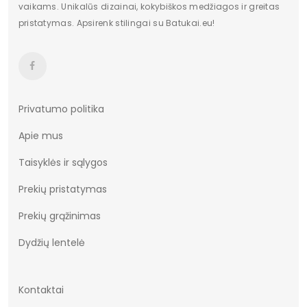
vaikams. Unikalūs dizainai, kokybiškos medžiagos ir greitas
Pakuotės būklė
Originalus
pristatymas. Apsirenk stilingai su Batukai.eu!
Sezonas
pavasaris Vasara
Bendras svoris gramais
903.83
Kilmės šalis
Chiny
Privatumo politika
Apie mus
Taisyklės ir sąlygos
Prekių pristatymas
Prekių grąžinimas
Dydžių lentelė
Kontaktai