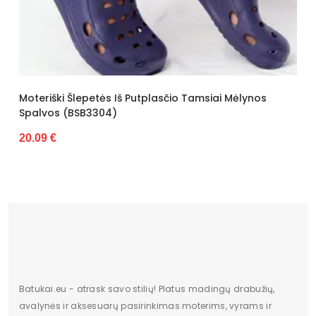
Kategorija
Moterims
Būklė
Nauja
ilgis centimetrais
29
Aukštis centimetrais
11
Moteriški Šlepetės Iš Putplasčio Tamsiai Mėlynos
Spalvos (BSB3304)
plotis centimetrais
17
20.09 €
Pašiltinimo tipas
Ne
Originali gamintojo pakuotė
dėžė
Dominuojantis raštas
Be rašto
pado medžiaga
tworzywo
Bato priekis
Nėra
Batukai.eu - atrask savo stilių! Platus madingų drabužių,
Papildomos funkcijos
Nėra
avalynės ir aksesuarų pasirinkimas moterims, vyrams ir