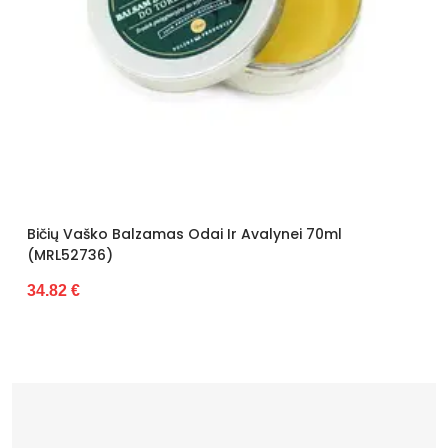
s Odai Ir Avalynei 70ml
Batų Apsauga Purškala
35.15 €