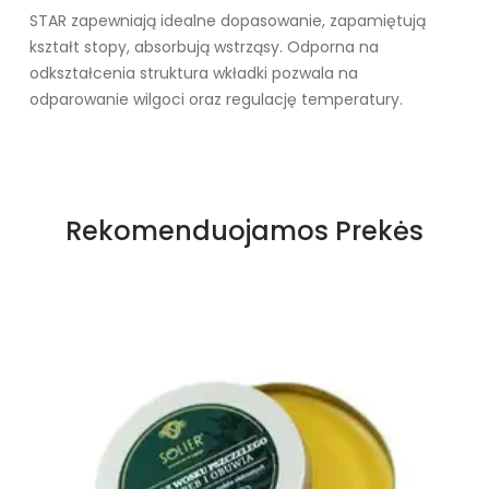
STAR zapewniają idealne dopasowanie, zapamiętują
kształt stopy, absorbują wstrząsy. Odporna na
odkształcenia struktura wkładki pozwala na
odparowanie wilgoci oraz regulację temperatury.
Specifikacija
Storis
5 mm
Rekomenduojamos Prekės
Paskirtis
Antiperspirantas
Būklė
Nauja
Kilmės šalis
Chiny