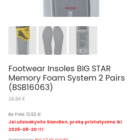
Footwear Insoles BIG STAR
Memory Foam System 2 Pairs
(BSB16063)
16.84 €
Be PVM: 13.92 €
Jei užsisakysite šiandien, prekę pristatysime iki
2026-08-20 !!!
Gamintojas
BIG STAR SHOES