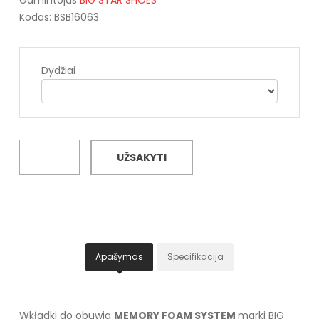
Kodas: BSB16063
Dydžiai
UŽSAKYTI
Apašymas
Specifikacija
Wkładki do obuwia
MEMORY FOAM SYSTEM
marki BIG