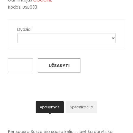
Kodas: BSB633
Dydžiai
UŽSAKYTI
Apašymas
Specifikacija
Per sausrą Sasza ėjo sausu keliu... , bet ką daryti, kai