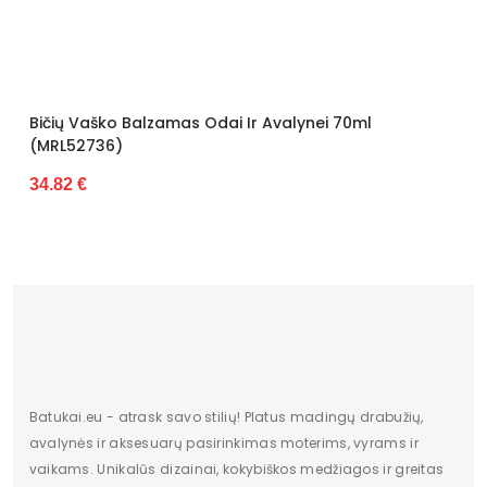
ių Vaško Balzamas Odai Ir Avalynei 70ml
Batų A
RL52736)
35.15 
82 €
Batukai.eu - atrask savo stilių! Platus madingų drabužių,
avalynės ir aksesuarų pasirinkimas moterims, vyrams ir
vaikams. Unikalūs dizainai, kokybiškos medžiagos ir greitas