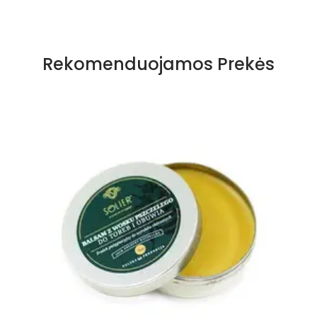
Specifikacija
Storis
4 mm
Rekomenduojamos Prekės
Kvapas
Pušis
Paskirtis
Šilumos izoliacija
Būklė
Nauja