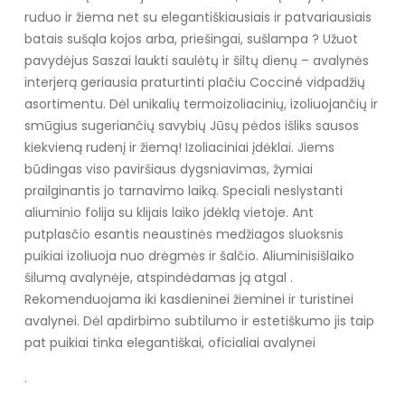
ruduo ir žiema net su elegantiškiausiais ir patvariausiais
batais sušąla kojos arba, priešingai, sušlampa ? Užuot
pavydėjus Saszai laukti saulėtų ir šiltų dienų – avalynės
interjerą geriausia praturtinti plačiu Cocciné vidpadžių
asortimentu. Dėl unikalių termoizoliacinių, izoliuojančių ir
smūgius sugeriančių savybių Jūsų pėdos išliks sausos
kiekvieną rudenį ir žiemą!
Izoliaciniai įdėklai. Jiems
būdingas viso paviršiaus dygsniavimas, žymiai
prailginantis jo tarnavimo laiką. Speciali neslystanti
aliuminio folija su klijais laiko įdėklą vietoje. Ant
putplasčio esantis neaustinės medžiagos sluoksnis
puikiai izoliuoja nuo drėgmės ir šalčio. Aliuminisišlaiko
šilumą avalynėje, atspindėdamas ją atgal .
Rekomenduojama iki kasdieninei žieminei ir turistinei
avalynei. Dėl apdirbimo subtilumo ir estetiškumo jis taip
pat puikiai tinka elegantiškai, oficialiai avalynei
.