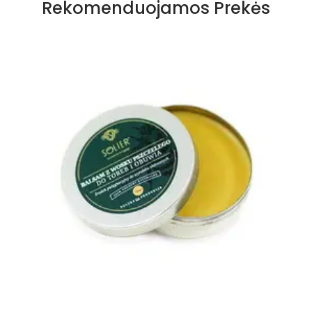
Rekomenduojamos Prekės
Storis
1 mm
Kvapas
Bekvapis
Paskirtis
Apsauga
Būklė
Nauja