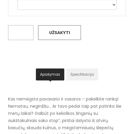
UŽSAKYTI
Apašymas
Specifikacija
Kas nemėgsta pavasario ir vasaros – pakelkite ranką!
Nematau, negirdžiu... Ar tavo pėdai taip pat patinka šie
metų laikai? Galbūt po keliolikos žingsnių su
aukštakulniais sako stop“, pirštai išslysta iš atvirų
basučių, skauda kulnus, o mėgstamiausių šlepečių