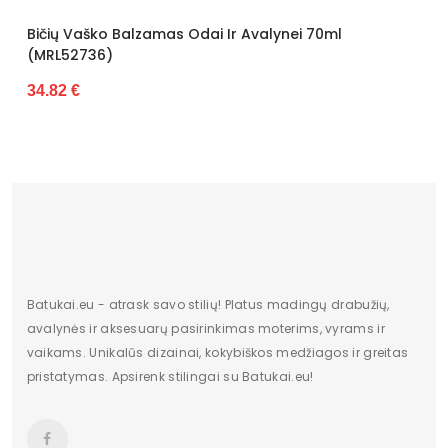
Bičių Vaško Balzamas Odai Ir Avalynei 70ml
B
(MRL52736)
3
34.82 €
Batukai.eu - atrask savo stilių! Platus madingų drabužių,
avalynės ir aksesuarų pasirinkimas moterims, vyrams ir
vaikams. Unikalūs dizainai, kokybiškos medžiagos ir greitas
pristatymas. Apsirenk stilingai su Batukai.eu!