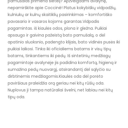
pamušalas primena sietelį? Apžvelgdami avalynę,
nepamirškite apie Cocciné!
Platus kokybiškų vidpadžių,
kulniukų ar kulnų skaitiklių pasirinkimas – komfortiško
pavasario ir vasaros kojoms garantas.
Vidpadis
pagamintas. iš kiaulės odos, plona ir gležna. Puikiai
apsaugo ir gaivina pažeistą bato pamušalą, o dėl
apatinio sluoksnio, padengto klijais, bato vidinės pusės iki
puikiai laikosi. Tinka iki oficialiems batams ir visų tipų
batams, tinkantiems iki pėdų. Iš sintetinių medžiagų
pagamintoje avalynėje jis padidina komfortą, higieną ir
sumažina pėdų nuovargį, atsirandantį dėl sąlyčio su
dirbtinėmis medžiagomis.Kiaulės oda dėl porėto
paviršiaus praleidžia orą geriau nei kitų rūšių oda.
Nuplovus ji tampa natūraliai švelni, net labiau nei kitų
tipų oda.
Specifikacija
Medžiaga
natūrali oda