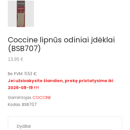
Coccine lipnūs odiniai įdėklai
(BSB707)
13.95 €
Be PVM: 11.53 €
Jei užsisakysite šiandien, prekę pristatysime iki
2026-08-19 !!!
Gamintojas
COCCINE
Kodas: BSB707
Dydžiai