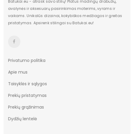
Batukai.eu - atrask savo stilių! Platus madingų drabužių,
avalynės ir aksesuarų pasirinkimas moterims, vyrams ir
vaikams. Unikalūs dizainai, kokybiškos medžiagos ir greitas
pristatymas. Apsirenk stilingai su Batukai.eu!
Privatumo politika
Apie mus
Taisyklės ir sąlygos
Prekių pristatymas
Prekių grąžinimas
Dydžių lentelė