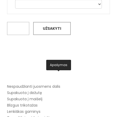
UŽSAKYTI
Apašymas
Nespaudžianti juosmens dalis
Supakuota į dėžutę
Supakuota į maišelį
Blizgus trikotažas
Lenkiškas gaminys