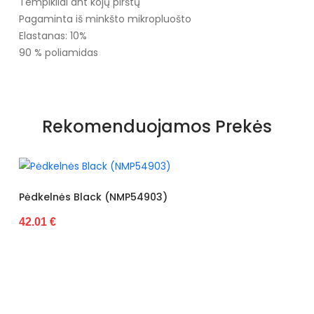
Tempikliai ant kojų pirštų
Pagaminta iš minkšto mikropluošto
Elastanas: 10%
90 % poliamidas
Rekomenduojamos Prekės
Pėdkelnės Black (NMP54903)
42.01 €